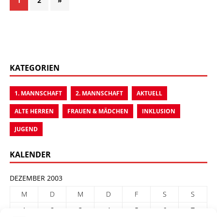
1
2
»
KATEGORIEN
1. MANNSCHAFT
2. MANNSCHAFT
AKTUELL
ALTE HERREN
FRAUEN & MÄDCHEN
INKLUSION
JUGEND
KALENDER
DEZEMBER 2003
M
D
M
D
F
S
S
1
2
3
4
5
6
7