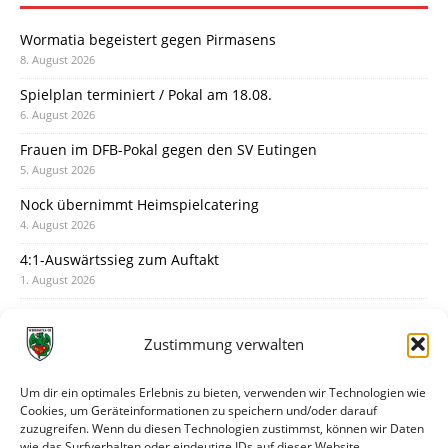
Wormatia begeistert gegen Pirmasens
8. August 2026
Spielplan terminiert / Pokal am 18.08.
6. August 2026
Frauen im DFB-Pokal gegen den SV Eutingen
5. August 2026
Nock übernimmt Heimspielcatering
4. August 2026
4:1-Auswärtssieg zum Auftakt
1. August 2026
Pokal: Wormatia muss zu Schott Mainz
31. Juli 2026
Zustimmung verwalten
Wormatia trauert um Jürgen Dinger
30. Juli 2026
Um dir ein optimales Erlebnis zu bieten, verwenden wir Technologien wie
Cookies, um Geräteinformationen zu speichern und/oder darauf
Deine Spielminute: 89+1
zuzugreifen. Wenn du diesen Technologien zustimmst, können wir Daten
28. Juli 2026
wie das Surfverhalten oder eindeutige IDs auf dieser Website