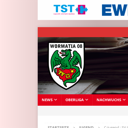
NEWS
OBERLIGA
NACHWUCHS
STARTSEITE
JUGEND
C-Jugend : SV