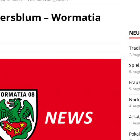
tersblum – Wormatia
NEU
Trad
7. Aug
Spiel
6. Aug
Frau
5. Aug
Nock
4. Aug
4:1-
1. Aug
Poka