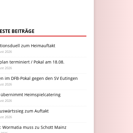
ESTE BEITRÄGE
itionsduell zum Heimauftakt
ust 2026
plan terminiert / Pokal am 18.08.
ust 2026
en im DFB-Pokal gegen den SV Eutingen
ust 2026
 übernimmt Heimspielcatering
ust 2026
Auswärtssieg zum Auftakt
ust 2026
l: Wormatia muss zu Schott Mainz