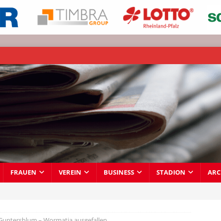
FRAUEN
VEREIN
BUSINESS
STADION
ARC
 Guntersblum – Wormatia ausgefallen