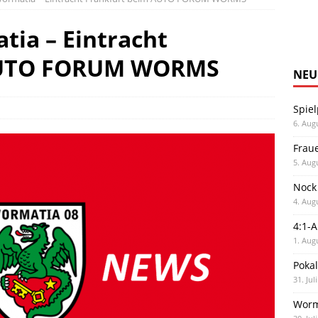
ia – Eintracht
AUTO FORUM WORMS
NEU
Spiel
6. Aug
Frau
5. Aug
Nock
4. Aug
4:1-
1. Aug
Poka
31. Jul
Worm