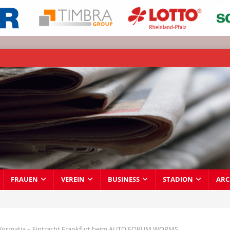
FRAUEN
VEREIN
BUSINESS
STADION
ARC
Wormatia – Eintracht Frankfurt beim AUTO FORUM WORMS