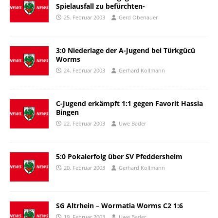
Spielausfall zu befürchten-
25. Februar 2003
Gerd Obenauer
3:0 Niederlage der A-Jugend bei Türkgücü
Worms
24. Februar 2003
Gerhard Kollmann
C-Jugend erkämpft 1:1 gegen Favorit Hassia
Bingen
22. Februar 2003
Uwe Bader
5:0 Pokalerfolg über SV Pfeddersheim
20. Februar 2003
Gerhard Kollmann
SG Altrhein – Wormatia Worms C2 1:6
19. Februar 2003
Uwe Bader