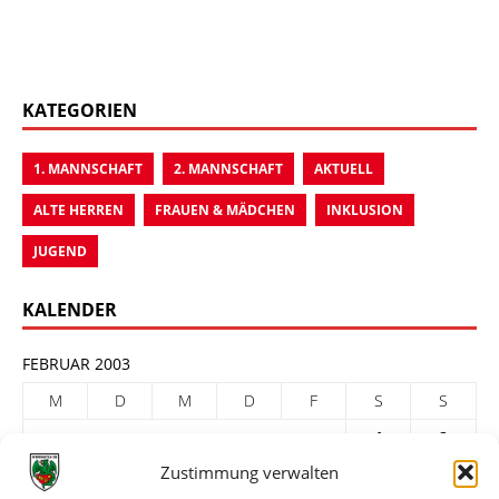
KATEGORIEN
1. MANNSCHAFT
2. MANNSCHAFT
AKTUELL
ALTE HERREN
FRAUEN & MÄDCHEN
INKLUSION
JUGEND
KALENDER
FEBRUAR 2003
M
D
M
D
F
S
S
1
2
Zustimmung verwalten
3
4
5
6
7
8
9