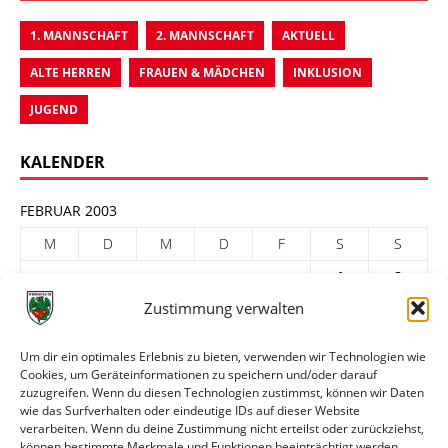
1. MANNSCHAFT
2. MANNSCHAFT
AKTUELL
ALTE HERREN
FRAUEN & MÄDCHEN
INKLUSION
JUGEND
KALENDER
FEBRUAR 2003
M
D
M
D
F
S
S
1
2
Zustimmung verwalten
3
4
5
6
7
8
9
10
11
12
13
14
15
16
Um dir ein optimales Erlebnis zu bieten, verwenden wir Technologien wie
Cookies, um Geräteinformationen zu speichern und/oder darauf
17
18
19
20
21
22
23
zuzugreifen. Wenn du diesen Technologien zustimmst, können wir Daten
24
25
26
27
28
wie das Surfverhalten oder eindeutige IDs auf dieser Website
verarbeiten. Wenn du deine Zustimmung nicht erteilst oder zurückziehst,
« Jan.
März »
können bestimmte Merkmale und Funktionen beeinträchtigt werden.