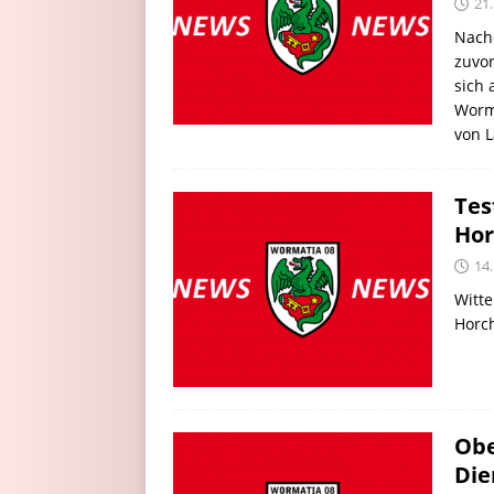
21.
Nach
zuvor
sich 
Worma
von 
Tes
Hor
14.
Witt
Horc
Obe
Die