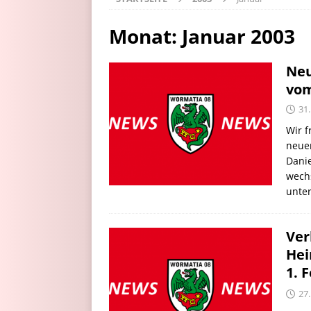
Monat:
Januar 2003
Neu
vom
31.
Wir f
neuen
Danie
wech
unter
Ver
Hei
1. 
27.