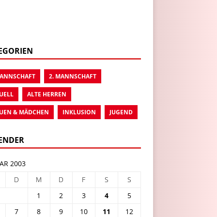
EGORIEN
MANNSCHAFT
2. MANNSCHAFT
UELL
ALTE HERREN
UEN & MÄDCHEN
INKLUSION
JUGEND
ENDER
AR 2003
D
M
D
F
S
S
1
2
3
4
5
7
8
9
10
11
12