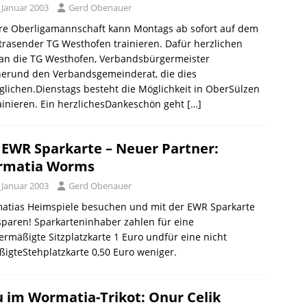
 Januar 2003
Gerd Obenauer
re Oberligamannschaft kann Montags ab sofort auf dem
rasender TG Westhofen trainieren. Dafür herzlichen
an die TG Westhofen, Verbandsbürgermeister
erund den Verbandsgemeinderat, die dies
lichen.Dienstags besteht die Möglichkeit in OberSülzen
ainieren. Ein herzlichesDankeschön geht
[…]
 EWR Sparkarte – Neuer Partner:
rmatia Worms
 Januar 2003
Gerd Obenauer
atias Heimspiele besuchen und mit der EWR Sparkarte
paren! Sparkarteninhaber zahlen für eine
ermäßigte Sitzplatzkarte 1 Euro undfür eine nicht
igteStehplatzkarte 0,50 Euro weniger.
 im Wormatia-Trikot: Onur Celik