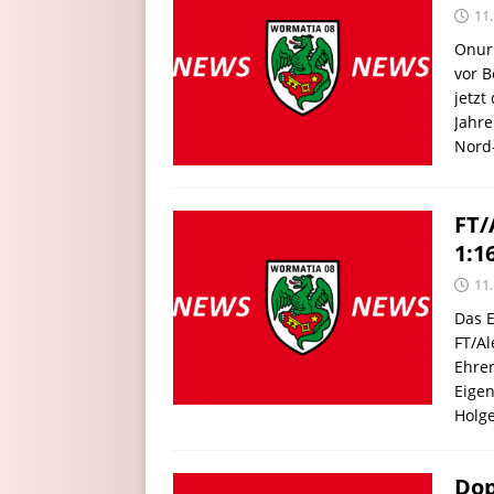
11.
Onur 
vor B
jetzt
Jahre
Nord
FT/
1:1
11.
Das 
FT/A
Ehren
Eigen
Holge
Dop