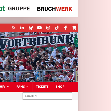
HIV
FANS
TICKETS
SHOP