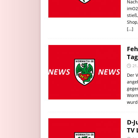
Nachd
imO2
stieß
Shop
[…]
Feh
Tag
21.
Der V
angeb
gegen
Worma
wur
D-J
TV 