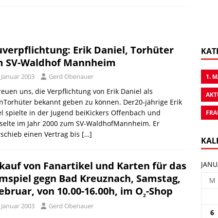
verpflichtung: Erik Daniel, Torhüter
KAT
 SV-Waldhof Mannheim
 Januar 2003
Gerd Obenauer
1. 
reuen uns, die Verpflichtung von Erik Daniel als
AKT
Torhüter bekannt geben zu können. Der20-jährige Erik
l spielte in der Jugend beiKickers Offenbach und
FRA
selte im Jahr 2000 zum SV-WaldhofMannheim. Er
schieb einen Vertrag bis
[…]
KAL
kauf von Fanartikel und Karten für das
JANU
mspiel gegn Bad Kreuznach, Samstag,
M
Februar, von 10.00-16.00h, im O
-Shop
2
 Januar 2003
Gerd Obenauer
6