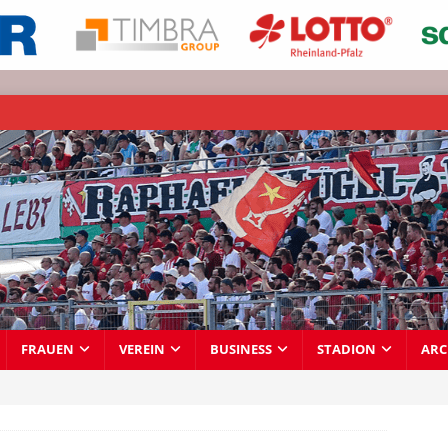
FRAUEN
VEREIN
BUSINESS
STADION
ARC