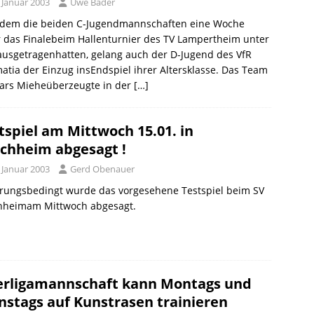
 Januar 2003
Uwe Bader
dem die beiden C-Jugendmannschaften eine Woche
 das Finalebeim Hallenturnier des TV Lampertheim unter
ausgetragenhatten, gelang auch der D-Jugend des VfR
tia der Einzug insEndspiel ihrer Altersklasse. Das Team
Lars Mieheüberzeugte in der
[…]
tspiel am Mittwoch 15.01. in
chheim abgesagt !
 Januar 2003
Gerd Obenauer
erungsbedingt wurde das vorgesehene Testspiel beim SV
hheimam Mittwoch abgesagt.
rligamannschaft kann Montags und
nstags auf Kunstrasen trainieren