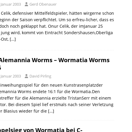
 Januar 2003
Gerd Obenauer
Celik, defensiver Mittelfeldspieler, hätten wirgerne schon
eginn der Saison verpflichtet. Um so erfreu-licher, dass es
 doch noch geklappt hat. Onur Celik, der imJanuar 25
 jung wird, kommt von Eintracht Sondershausen,Oberliga
-Ost,
[…]
Alemannia Worms – Wormatia Worms
6
 Januar 2003
David Pirling
Einweihungsspiel für den neuen Kunstrasenplatzder
lemannia Worms endete 16:1 für die Wormatia.Den
treffer für die Alemannia erzielte TristanSerr mit einem
tor. Bei diesem Spiel lief erstmals nach seiner Verletzung
r Blasius wieder für die
[…]
pelsieg von Wormatia bei C-