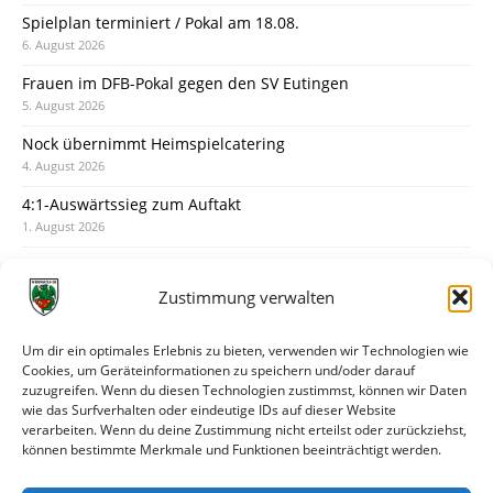
Spielplan terminiert / Pokal am 18.08.
6. August 2026
Frauen im DFB-Pokal gegen den SV Eutingen
5. August 2026
Nock übernimmt Heimspielcatering
4. August 2026
4:1-Auswärtssieg zum Auftakt
1. August 2026
Pokal: Wormatia muss zu Schott Mainz
31. Juli 2026
Zustimmung verwalten
Wormatia trauert um Jürgen Dinger
30. Juli 2026
Um dir ein optimales Erlebnis zu bieten, verwenden wir Technologien wie
Cookies, um Geräteinformationen zu speichern und/oder darauf
Deine Spielminute: 89+1
zuzugreifen. Wenn du diesen Technologien zustimmst, können wir Daten
28. Juli 2026
wie das Surfverhalten oder eindeutige IDs auf dieser Website
verarbeiten. Wenn du deine Zustimmung nicht erteilst oder zurückziehst,
Neuer Rückensponsor
können bestimmte Merkmale und Funktionen beeinträchtigt werden.
28. Juli 2026