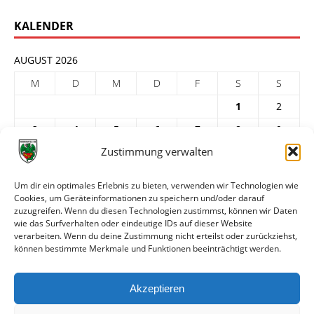
KALENDER
AUGUST 2026
M
D
M
D
F
S
S
1
2
3
4
5
6
7
8
9
Zustimmung verwalten
10
11
12
13
14
15
16
17
18
19
20
21
22
23
Um dir ein optimales Erlebnis zu bieten, verwenden wir Technologien wie
Cookies, um Geräteinformationen zu speichern und/oder darauf
24
25
26
27
28
29
30
zuzugreifen. Wenn du diesen Technologien zustimmst, können wir Daten
31
wie das Surfverhalten oder eindeutige IDs auf dieser Website
verarbeiten. Wenn du deine Zustimmung nicht erteilst oder zurückziehst,
« Juli
können bestimmte Merkmale und Funktionen beeinträchtigt werden.
ARCHIV
Akzeptieren