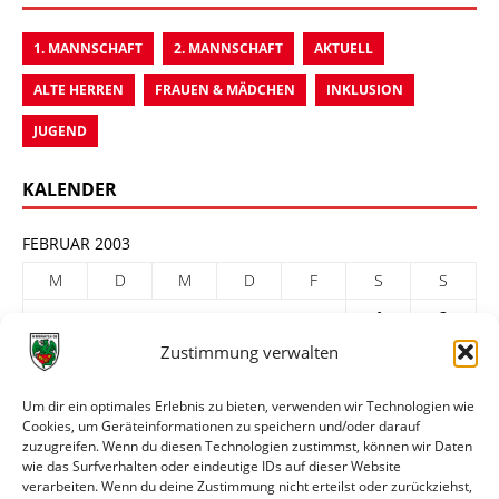
1. MANNSCHAFT
2. MANNSCHAFT
AKTUELL
ALTE HERREN
FRAUEN & MÄDCHEN
INKLUSION
JUGEND
KALENDER
FEBRUAR 2003
M
D
M
D
F
S
S
1
2
Zustimmung verwalten
3
4
5
6
7
8
9
10
11
12
13
14
15
16
Um dir ein optimales Erlebnis zu bieten, verwenden wir Technologien wie
Cookies, um Geräteinformationen zu speichern und/oder darauf
17
18
19
20
21
22
23
zuzugreifen. Wenn du diesen Technologien zustimmst, können wir Daten
24
25
26
27
28
wie das Surfverhalten oder eindeutige IDs auf dieser Website
verarbeiten. Wenn du deine Zustimmung nicht erteilst oder zurückziehst,
« Jan.
März »