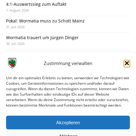
4:1-Auswärtssieg zum Auftakt
1. August 2026
Pokal: Wormatia muss zu Schott Mainz
31. Juli 2026
Wormatia trauert um Jürgen Dinger
30. Juli 2026
Deine Spielminute: 89+1
28. Juli 2026
Zustimmung verwalten
Neuer Rückensponsor
28. Juli 2026
Um dir ein optimales Erlebnis zu bieten, verwenden wir Technologien wie
Cookies, um Geräteinformationen zu speichern und/oder darauf
Neue Podcast-Folge: So tickt Björn!
zuzugreifen. Wenn du diesen Technologien zustimmst, können wir Daten
27. Juli 2026
wie das Surfverhalten oder eindeutige IDs auf dieser Website
verarbeiten. Wenn du deine Zustimmung nicht erteilst oder zurückziehst,
Eindrücke vom Stadionfest
können bestimmte Merkmale und Funktionen beeinträchtigt werden.
27. Juli 2026
Unterhaltsamer Abschlusstest mit später Niederlage
Akzeptieren
25. Juli 2026