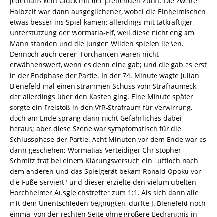
jedenfalls kein Glück mit der pfeifenden Zunft. Die zweite
Halbzeit war dann ausgeglichener, wobei die Einheimischen
etwas besser ins Spiel kamen; allerdings mit tatkräftiger
Unterstützung der Wormatia-Elf, weil diese nicht eng am
Mann standen und die jungen Wilden spielen ließen.
Dennoch auch deren Torchancen waren nicht
erwähnenswert, wenn es denn eine gab; und die gab es erst
in der Endphase der Partie. In der 74. Minute wagte Julian
Bienefeld mal einen strammen Schuss vom Strafraumeck,
der allerdings über den Kasten ging. Eine Minute später
sorgte ein Freistoß in den VfR-Strafraum für Verwirrung,
doch am Ende sprang dann nicht Gefährliches dabei
heraus; aber diese Szene war symptomatisch für die
Schlussphase der Partie. Acht Minuten vor dem Ende war es
dann geschehen; Wormatias Verteidiger Christopher
Schmitz trat bei einem Klärungsversuch ein Luftloch nach
dem anderen und das Spielgerät bekam Ronald Opoku vor
die Füße serviert" und dieser erzielte den vielumjubelten
Horchheimer Ausgleichstreffer zum 1:1. Als sich dann alle
mit dem Unentschieden begnügten, durfte J. Bienefeld noch
einmal von der rechten Seite ohne größere Bedrängnis in