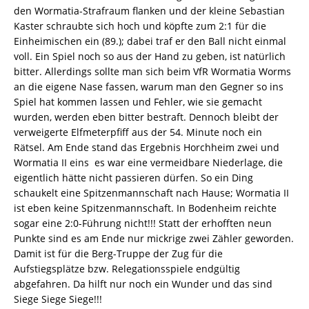
den Wormatia-Strafraum flanken und der kleine Sebastian
Kaster schraubte sich hoch und köpfte zum 2:1 für die
Einheimischen ein (89.); dabei traf er den Ball nicht einmal
voll. Ein Spiel noch so aus der Hand zu geben, ist natürlich
bitter. Allerdings sollte man sich beim VfR Wormatia Worms
an die eigene Nase fassen, warum man den Gegner so ins
Spiel hat kommen lassen und Fehler, wie sie gemacht
wurden, werden eben bitter bestraft. Dennoch bleibt der
verweigerte Elfmeterpfiff aus der 54. Minute noch ein
Rätsel. Am Ende stand das Ergebnis Horchheim zwei und
Wormatia II eins  es war eine vermeidbare Niederlage, die
eigentlich hätte nicht passieren dürfen. So ein Ding
schaukelt eine Spitzenmannschaft nach Hause; Wormatia II
ist eben keine Spitzenmannschaft. In Bodenheim reichte
sogar eine 2:0-Führung nicht!!! Statt der erhofften neun
Punkte sind es am Ende nur mickrige zwei Zähler geworden.
Damit ist für die Berg-Truppe der Zug für die
Aufstiegsplätze bzw. Relegationsspiele endgültig
abgefahren. Da hilft nur noch ein Wunder und das sind
Siege Siege Siege!!!