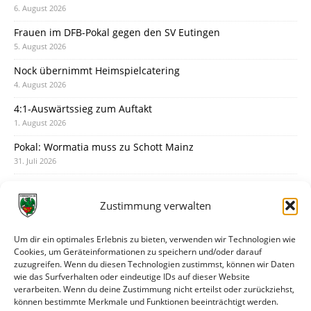
6. August 2026
Frauen im DFB-Pokal gegen den SV Eutingen
5. August 2026
Nock übernimmt Heimspielcatering
4. August 2026
4:1-Auswärtssieg zum Auftakt
1. August 2026
Pokal: Wormatia muss zu Schott Mainz
31. Juli 2026
Wormatia trauert um Jürgen Dinger
30. Juli 2026
Zustimmung verwalten
Deine Spielminute: 89+1
28. Juli 2026
Um dir ein optimales Erlebnis zu bieten, verwenden wir Technologien wie
Cookies, um Geräteinformationen zu speichern und/oder darauf
Neuer Rückensponsor
zuzugreifen. Wenn du diesen Technologien zustimmst, können wir Daten
28. Juli 2026
wie das Surfverhalten oder eindeutige IDs auf dieser Website
verarbeiten. Wenn du deine Zustimmung nicht erteilst oder zurückziehst,
Neue Podcast-Folge: So tickt Björn!
können bestimmte Merkmale und Funktionen beeinträchtigt werden.