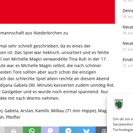
30. Jul
Dein
28. Jul
Neue
mannschaft aus Niederkirchen zu
28. Jul
st.
Neue 
schnell geschrieben, da es eines der
27. Jul
n ist. Das Spiel war hektisch, unsortiert und es fehlte
ll von Michelle Magin verwandelte Tina Ruh in der 17.
Eind
ute war es Michelle Magin selbst, die nach schöner
27. Jul
beiden Tore sollten aber auch schon die einzigen
och das schlechte Spiel allein reichte an diesem Abend
ldijana Gabela (90. Minute) kassierten zudem unnötig Rot.
die Gastgeber und es wurde noch einmal spannend. Nur
unkte mit nach Worms nehmen.
, Gabela, Arslan, Kamilli, Milkau (71.min Hoppe), Magin,
h, Pfeiffer
Um dir ein 
Geräteinfor
Technologie