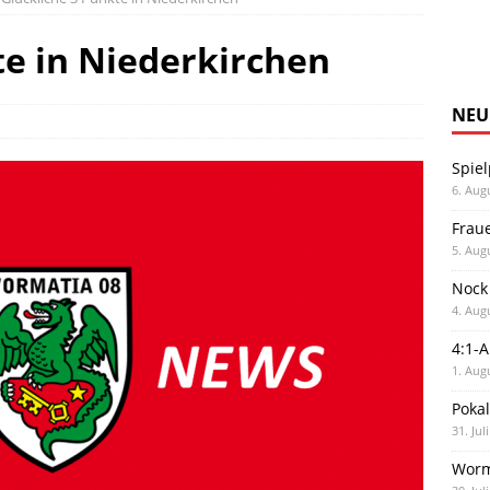
te in Niederkirchen
NEU
Spiel
6. Aug
Frau
5. Aug
Nock
4. Aug
4:1-
1. Aug
Poka
31. Jul
Worm