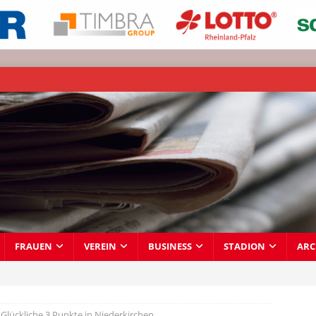
FRAUEN
VEREIN
BUSINESS
STADION
ARC
Glückliche 3 Punkte in Niederkirchen