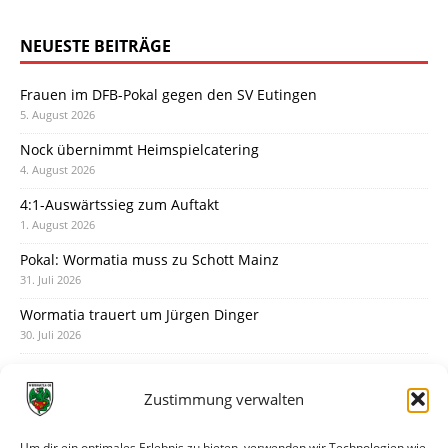
NEUESTE BEITRÄGE
Frauen im DFB-Pokal gegen den SV Eutingen
5. August 2026
Nock übernimmt Heimspielcatering
4. August 2026
4:1-Auswärtssieg zum Auftakt
1. August 2026
Pokal: Wormatia muss zu Schott Mainz
31. Juli 2026
Wormatia trauert um Jürgen Dinger
30. Juli 2026
Deine Spielminute: 89+1
28. Juli 2026
Zustimmung verwalten
Neuer Rückensponsor
28. Juli 2026
Um dir ein optimales Erlebnis zu bieten, verwenden wir Technologien wie