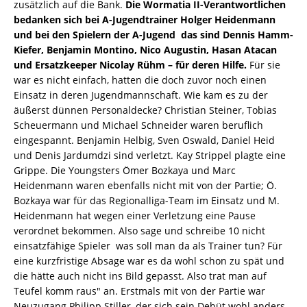
zusätzlich auf die Bank.
Die Wormatia II-Verantwortlichen
bedanken sich bei A-Jugendtrainer Holger Heidenmann
und bei den Spielern der A-Jugend  das sind Dennis Hamm-
Kiefer, Benjamin Montino, Nico Augustin, Hasan Atacan
und Ersatzkeeper Nicolay Rühm – für deren Hilfe.
Für sie
war es nicht einfach, hatten die doch zuvor noch einen
Einsatz in deren Jugendmannschaft. Wie kam es zu der
äußerst dünnen Personaldecke? Christian Steiner, Tobias
Scheuermann und Michael Schneider waren beruflich
eingespannt. Benjamin Helbig, Sven Oswald, Daniel Heid
und Denis Jardumdzi sind verletzt. Kay Strippel plagte eine
Grippe. Die Youngsters Ömer Bozkaya und Marc
Heidenmann waren ebenfalls nicht mit von der Partie; Ö.
Bozkaya war für das Regionalliga-Team im Einsatz und M.
Heidenmann hat wegen einer Verletzung eine Pause
verordnet bekommen. Also sage und schreibe 10 nicht
einsatzfähige Spieler  was soll man da als Trainer tun? Für
eine kurzfristige Absage war es da wohl schon zu spät und
die hätte auch nicht ins Bild gepasst. Also trat man auf
Teufel komm raus" an. Erstmals mit von der Partie war
Neuzugang Philipp Stiller, der sich sein Debüt wohl anders