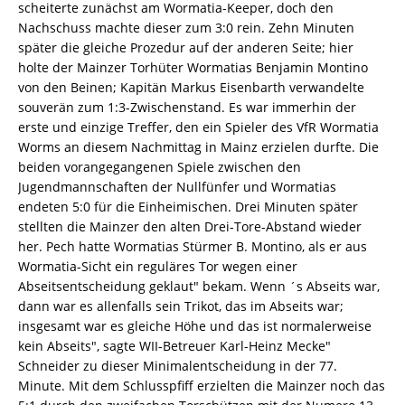
scheiterte zunächst am Wormatia-Keeper, doch den
Nachschuss machte dieser zum 3:0 rein. Zehn Minuten
später die gleiche Prozedur auf der anderen Seite; hier
holte der Mainzer Torhüter Wormatias Benjamin Montino
von den Beinen; Kapitän Markus Eisenbarth verwandelte
souverän zum 1:3-Zwischenstand. Es war immerhin der
erste und einzige Treffer, den ein Spieler des VfR Wormatia
Worms an diesem Nachmittag in Mainz erzielen durfte. Die
beiden vorangegangenen Spiele zwischen den
Jugendmannschaften der Nullfünfer und Wormatias
endeten 5:0 für die Einheimischen. Drei Minuten später
stellten die Mainzer den alten Drei-Tore-Abstand wieder
her. Pech hatte Wormatias Stürmer B. Montino, als er aus
Wormatia-Sicht ein reguläres Tor wegen einer
Abseitsentscheidung geklaut" bekam. Wenn ´s Abseits war,
dann war es allenfalls sein Trikot, das im Abseits war;
insgesamt war es gleiche Höhe und das ist normalerweise
kein Abseits", sagte WII-Betreuer Karl-Heinz Mecke"
Schneider zu dieser Minimalentscheidung in der 77.
Minute. Mit dem Schlusspfiff erzielten die Mainzer noch das