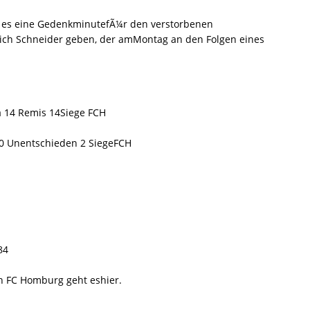
 es eine GedenkminutefÃ¼r den verstorbenen
ich Schneider geben, der amMontag an den Folgen eines
a 14 Remis 14Siege FCH
10 Unentschieden 2 SiegeFCH
84
n FC Homburg geht eshier.