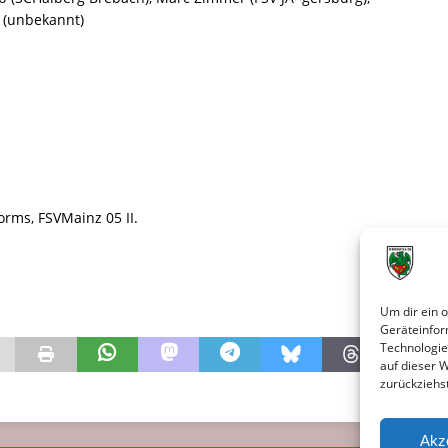
 (unbekannt)
rms, FSVMainz 05 II.
Um dir ein 
Geräteinfor
Technologie
auf dieser 
zurückziehs
Akz