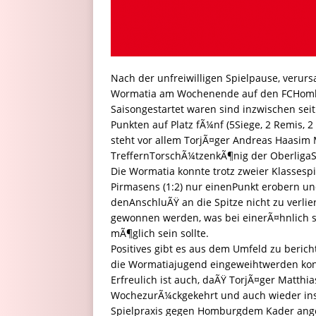
Nach der unfreiwilligen Spielpause, verursa
Wormatia am Wochenende auf den FCHombu
Saisongestartet waren sind inzwischen sei
Punkten auf Platz fÃ¼nf (5Siege, 2 Remis, 
steht vor allem TorjÃ¤ger Andreas Haasim Mi
TreffernTorschÃ¼tzenkÃ¶nig der OberligaSÃ
Die Wormatia konnte trotz zweier Klassesp
Pirmasens (1:2) nur einenPunkt erobern un
denAnschluÃŸ an die Spitze nicht zu verl
gewonnen werden, was bei einerÃ¤hnlich st
mÃ¶glich sein sollte.
Positives gibt es aus dem Umfeld zu beri
die Wormatiajugend eingeweihtwerden kon
Erfreulich ist auch, daÃŸ TorjÃ¤ger Matth
WochezurÃ¼ckgekehrt und auch wieder ins T
Spielpraxis gegen Homburgdem Kader ange