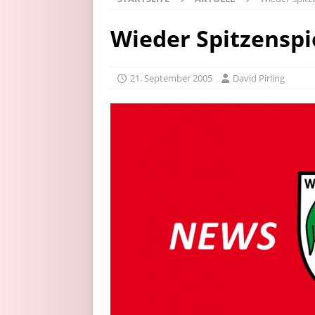
Wieder Spitzensp
21. September 2005
David Pirling