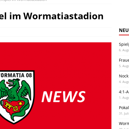
iel im Wormatiastadion
NEU
Spiel
6. Aug
Frau
5. Aug
Nock
4. Aug
4:1-
1. Aug
Poka
31. Jul
Worm