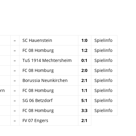
–
SC Hauenstein
1:0
Spielinfo
–
FC 08 Homburg
1:2
Spielinfo
–
TuS 1914 Mechtersheim
0:1
Spielinfo
–
FC 08 Homburg
2:0
Spielinfo
–
Borussia Neunkirchen
2:1
Spielinfo
orn
–
FC 08 Homburg
1:1
Spielinfo
–
SG 06 Betzdorf
5:1
Spielinfo
–
FC 08 Homburg
3:3
Spielinfo
–
FV 07 Engers
2:1