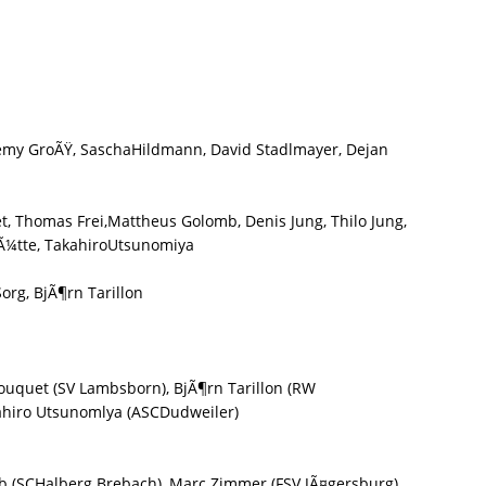
remy GroÃŸ, SaschaHildmann, David Stadlmayer, Dejan
et, Thomas Frei,Mattheus Golomb, Denis Jung, Thilo Jung,
hÃ¼tte, TakahiroUtsunomiya
org, BjÃ¶rn Tarillon
ouquet (SV Lambsborn), BjÃ¶rn Tarillon (RW
ahiro Utsunomlya (ASCDudweiler)
lb (SCHalberg Brebach), Marc Zimmer (FSV JÃ¤gersburg),