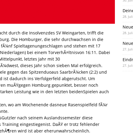
30. Jul
Dein
28. Jul
Neue
cht durch die Insolvenzdes SV Weingarten, trifft die
28. Jul
rg. Die Homburger, die sehr durchwachsen in die
Neue 
t fÃ¼nf Spieltagenungeschlagen und stehen mit 17
27. Jul
2 Niederlagen) bei einem TorverhÃ¤ltnisvon 16:11. Dabei
ttelpunkt, letztes Jahr mit 30
Eind
¼dwest, dieses Jahr schon sieben Mal erfolgreich.
27. Jul
iele gegen das Spitzenduoaus SaarbrÃ¼cken (2:2) und
d ist dadurch ins Verfolgerfeld abgerutscht. Um
ieren muÃŸgegen Homburg gepunktet, besser noch
arken Leistung wie in den letzten beidenSpielen auch
chten, wo am Wochenende dasneue Rasenspielfeld fÃ¼r
nte.
iasGutzler nach seinem Auslandssemester diese
raining eingestiegenist. DaÃŸ er trotz fehlender
hÃ¶ren wird ist aber eherunwahrscheinlich.