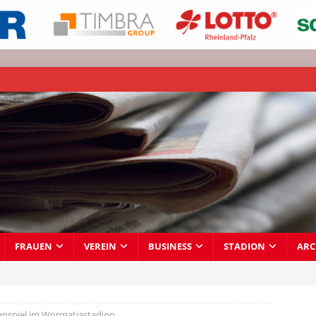
FRAUEN
VEREIN
BUSINESS
STADION
ARC
enspiel im Wormatiastadion