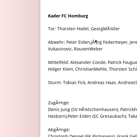
Kader FC Homburg
Tor: Thorsten Hodel, GeorgMÃ¼ller
Abwehr: Peter Eiden,JÃ¶rg Federmeyer, Je
Vukasinovic, RouvenWeber
Mittelfeld: Alexander Conde, Patrick Fougu
Holger Klein, ChristianMehle, Thorsten Sc
Sturm: Tobias Fick, Andreas Haas, AndreasS
ZugÃ¤nge:
Denis Jung (SV HÃ¼tschenhausen), PatrickF
Hasborn),Peter Eiden (SC Gresaubach), Tak
AbgÃ¤nge:
Christoph Dengel (FK Pirmasens), Frank Ge