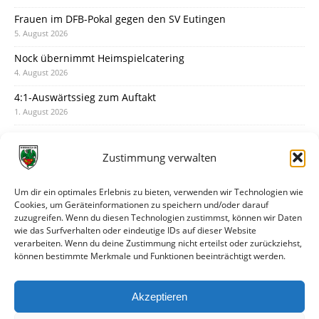
Frauen im DFB-Pokal gegen den SV Eutingen
5. August 2026
Nock übernimmt Heimspielcatering
4. August 2026
4:1-Auswärtssieg zum Auftakt
1. August 2026
Pokal: Wormatia muss zu Schott Mainz
31. Juli 2026
Zustimmung verwalten
Wormatia trauert um Jürgen Dinger
30. Juli 2026
Um dir ein optimales Erlebnis zu bieten, verwenden wir Technologien wie
Cookies, um Geräteinformationen zu speichern und/oder darauf
Deine Spielminute: 89+1
zuzugreifen. Wenn du diesen Technologien zustimmst, können wir Daten
28. Juli 2026
wie das Surfverhalten oder eindeutige IDs auf dieser Website
verarbeiten. Wenn du deine Zustimmung nicht erteilst oder zurückziehst,
Neuer Rückensponsor
können bestimmte Merkmale und Funktionen beeinträchtigt werden.
28. Juli 2026
Neue Podcast-Folge: So tickt Björn!
Akzeptieren
27. Juli 2026