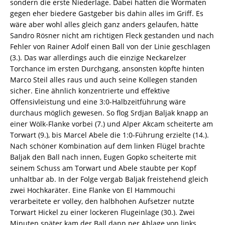
sondern die erste Niederlage. Dabei hatten die Wormaten
gegen eher biedere Gastgeber bis dahin alles im Griff. Es
wäre aber wohl alles gleich ganz anders gelaufen, hätte
Sandro Rösner nicht am richtigen Fleck gestanden und nach
Fehler von Rainer Adolf einen Ball von der Linie geschlagen
(3.). Das war allerdings auch die einzige Neckarelzer
Torchance im ersten Durchgang, ansonsten köpfte hinten
Marco Steil alles raus und auch seine Kollegen standen
sicher. Eine ähnlich konzentrierte und effektive
Offensivleistung und eine 3:0-Halbzeitführung wäre
durchaus möglich gewesen. So flog Srdjan Baljak knapp an
einer Wölk-Flanke vorbei (7.) und Alper Akcam scheiterte am
Torwart (9.), bis Marcel Abele die 1:0-Führung erzielte (14.).
Nach schöner Kombination auf dem linken Flügel brachte
Baljak den Ball nach innen, Eugen Gopko scheiterte mit
seinem Schuss am Torwart und Abele staubte per Kopf
unhaltbar ab. In der Folge vergab Baljak freistehend gleich
zwei Hochkaräter. Eine Flanke von El Hammouchi
verarbeitete er volley, den halbhohen Aufsetzer nutzte
Torwart Hickel zu einer lockeren Flugeinlage (30.). Zwei
Minuten später kam der Ball dann per Ablage von links,