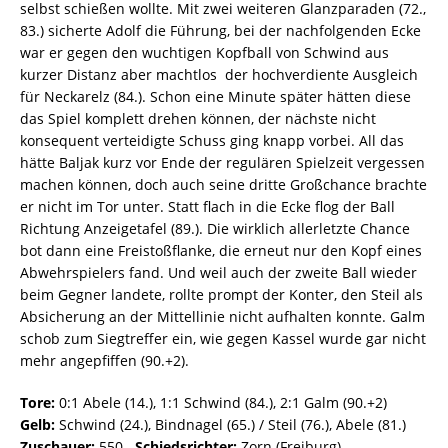
selbst schießen wollte. Mit zwei weiteren Glanzparaden (72.,
83.) sicherte Adolf die Führung, bei der nachfolgenden Ecke
war er gegen den wuchtigen Kopfball von Schwind aus
kurzer Distanz aber machtlos  der hochverdiente Ausgleich
für Neckarelz (84.). Schon eine Minute später hätten diese
das Spiel komplett drehen können, der nächste nicht
konsequent verteidigte Schuss ging knapp vorbei. All das
hätte Baljak kurz vor Ende der regulären Spielzeit vergessen
machen können, doch auch seine dritte Großchance brachte
er nicht im Tor unter. Statt flach in die Ecke flog der Ball
Richtung Anzeigetafel (89.). Die wirklich allerletzte Chance
bot dann eine Freistoßflanke, die erneut nur den Kopf eines
Abwehrspielers fand. Und weil auch der zweite Ball wieder
beim Gegner landete, rollte prompt der Konter, den Steil als
Absicherung an der Mittellinie nicht aufhalten konnte. Galm
schob zum Siegtreffer ein, wie gegen Kassel wurde gar nicht
mehr angepfiffen (90.+2).
Tore:
0:1 Abele (14.), 1:1 Schwind (84.), 2:1 Galm (90.+2)
Gelb:
Schwind (24.), Bindnagel (65.) / Steil (76.), Abele (81.)
Zuschauer:
550
Schiedsrichter:
Zorn (Freiburg)