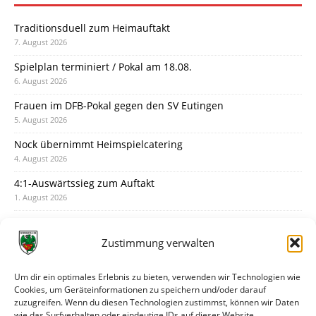
Traditionsduell zum Heimauftakt
7. August 2026
Spielplan terminiert / Pokal am 18.08.
6. August 2026
Frauen im DFB-Pokal gegen den SV Eutingen
5. August 2026
Nock übernimmt Heimspielcatering
4. August 2026
4:1-Auswärtssieg zum Auftakt
1. August 2026
Pokal: Wormatia muss zu Schott Mainz
31. Juli 2026
Zustimmung verwalten
Wormatia trauert um Jürgen Dinger
30. Juli 2026
Um dir ein optimales Erlebnis zu bieten, verwenden wir Technologien wie
Cookies, um Geräteinformationen zu speichern und/oder darauf
Deine Spielminute: 89+1
zuzugreifen. Wenn du diesen Technologien zustimmst, können wir Daten
28. Juli 2026
wie das Surfverhalten oder eindeutige IDs auf dieser Website