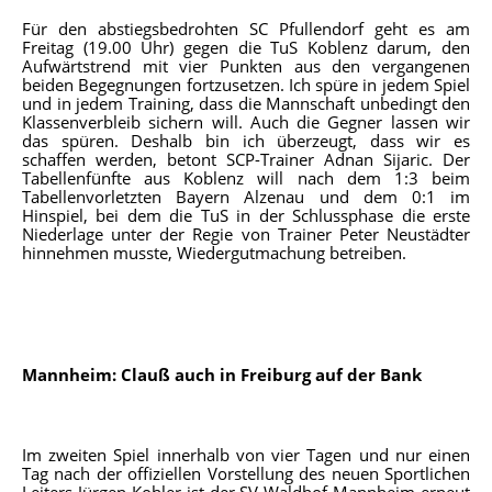
Für den abstiegsbedrohten SC Pfullendorf geht es am
Freitag (19.00 Uhr) gegen die TuS Koblenz darum, den
Aufwärtstrend mit vier Punkten aus den vergangenen
beiden Begegnungen fortzusetzen. Ich spüre in jedem Spiel
und in jedem Training, dass die Mannschaft unbedingt den
Klassenverbleib sichern will. Auch die Gegner lassen wir
das spüren. Deshalb bin ich überzeugt, dass wir es
schaffen werden, betont SCP-Trainer Adnan Sijaric. Der
Tabellenfünfte aus Koblenz will nach dem 1:3 beim
Tabellenvorletzten Bayern Alzenau und dem 0:1 im
Hinspiel, bei dem die TuS in der Schlussphase die erste
Niederlage unter der Regie von Trainer Peter Neustädter
hinnehmen musste, Wiedergutmachung betreiben.
Mannheim: Clauß auch in Freiburg auf der Bank
Im zweiten Spiel innerhalb von vier Tagen und nur einen
Tag nach der offiziellen Vorstellung des neuen Sportlichen
Leiters Jürgen Kohler ist der SV Waldhof Mannheim erneut