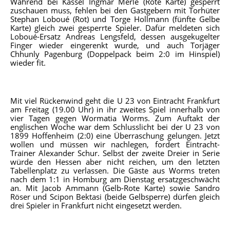
Während bei Kassel Ingmar Merle (Rote Karte) gesperrt
zuschauen muss, fehlen bei den Gastgebern mit Torhüter
Stephan Loboué (Rot) und Torge Hollmann (fünfte Gelbe
Karte) gleich zwei gesperrte Spieler. Dafür meldeten sich
Loboué-Ersatz Andreas Lengsfeld, dessen ausgekugelter
Finger wieder eingerenkt wurde, und auch Torjäger
Chhunly Pagenburg (Doppelpack beim 2:0 im Hinspiel)
wieder fit.
Mit viel Rückenwind geht die U 23 von Eintracht Frankfurt
am Freitag (19.00 Uhr) in ihr zweites Spiel innerhalb von
vier Tagen gegen Wormatia Worms. Zum Auftakt der
englischen Woche war dem Schlusslicht bei der U 23 von
1899 Hoffenheim (2:0) eine Überraschung gelungen. Jetzt
wollen und müssen wir nachlegen, fordert Eintracht-
Trainer Alexander Schur. Selbst der zweite Dreier in Serie
würde den Hessen aber nicht reichen, um den letzten
Tabellenplatz zu verlassen. Die Gäste aus Worms treten
nach dem 1:1 in Homburg am Dienstag ersatzgeschwächt
an. Mit Jacob Ammann (Gelb-Rote Karte) sowie Sandro
Röser und Scipon Bektasi (beide Gelbsperre) dürfen gleich
drei Spieler in Frankfurt nicht eingesetzt werden.