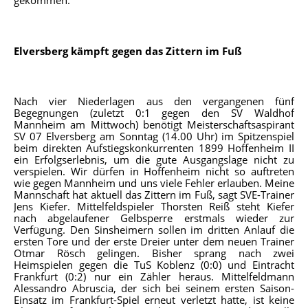
Elversberg kämpft gegen das Zittern im Fuß
Nach vier Niederlagen aus den vergangenen fünf
Begegnungen (zuletzt 0:1 gegen den SV Waldhof
Mannheim am Mittwoch) benötigt Meisterschaftsaspirant
SV 07 Elversberg am Sonntag (14.00 Uhr) im Spitzenspiel
beim direkten Aufstiegskonkurrenten 1899 Hoffenheim II
ein Erfolgserlebnis, um die gute Ausgangslage nicht zu
verspielen. Wir dürfen in Hoffenheim nicht so auftreten
wie gegen Mannheim und uns viele Fehler erlauben. Meine
Mannschaft hat aktuell das Zittern im Fuß, sagt SVE-Trainer
Jens Kiefer. Mittelfeldspieler Thorsten Reiß steht Kiefer
nach abgelaufener Gelbsperre erstmals wieder zur
Verfügung. Den Sinsheimern sollen im dritten Anlauf die
ersten Tore und der erste Dreier unter dem neuen Trainer
Otmar Rösch gelingen. Bisher sprang nach zwei
Heimspielen gegen die TuS Koblenz (0:0) und Eintracht
Frankfurt (0:2) nur ein Zähler heraus. Mittelfeldmann
Alessandro Abruscia, der sich bei seinem ersten Saison-
Einsatz im Frankfurt-Spiel erneut verletzt hatte, ist keine