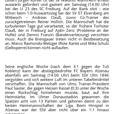
auswärts gefordert und gastiert am Samstag (14.00 Uhr)
bei der U 23 des SC Freiburg. Auf der Bank sitzt – wie
schon beim 1:0-Auswärtssieg bei der SV 07 Elversberg am
Mittwoch – Andreas Clauß, zuvor Co-Trainer des
zurückgetretenen Reiner Hollich. Die Mannschaft hat die
turbulenten Tage gut verarbeitet, so der frühere Torhüter
Clauß, der in Freiburg auf Ajdin Zeric (Probleme an der
Hüfte) und Dennis Franzin (Bänderverletzung) verzichten
muss. Auch die Breisgauer treten nicht in Bestbesetzung
an. Marco Raimondo-Metzger (Rote Karte) und Mike Schulz
(Gelbsperre) können nicht auflaufen.
Seine englische Woche (nach dem 3:1 gegen die TuS
Koblenz) kann der abstiegsbedrohte FC Bayern Alzenau
ebenfalls am Samstag (14.00 Uhr) beim SSV Ulm 1846
vergolden und sich weitere Luft im unteren Tabellendrittel
verschaffen. Die Mannschaft von Ulms Trainer-Präsident
Paul Sauter, die gegen Hessen Kassel (0:3) unter der Woche
einen Rückschlag hinnehmen musste, baut auf ihre
Heimstärke. Im Ulmer Donaustadion gewannen die
Spatzen acht von 13 Partien und gehören damit zu den
besten Heimmannschaften der Liga. Beim Hinspiel in
Alzenau war der SSV aber nicht über ein 1:1 hinaus
gekommen.