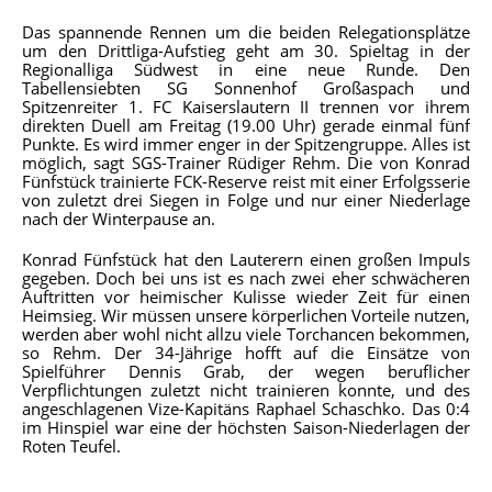
Das spannende Rennen um die beiden Relegationsplätze
um den Drittliga-Aufstieg geht am 30. Spieltag in der
Regionalliga Südwest in eine neue Runde. Den
Tabellensiebten SG Sonnenhof Großaspach und
Spitzenreiter 1. FC Kaiserslautern II trennen vor ihrem
direkten Duell am Freitag (19.00 Uhr) gerade einmal fünf
Punkte. Es wird immer enger in der Spitzengruppe. Alles ist
möglich, sagt SGS-Trainer Rüdiger Rehm. Die von Konrad
Fünfstück trainierte FCK-Reserve reist mit einer Erfolgsserie
von zuletzt drei Siegen in Folge und nur einer Niederlage
nach der Winterpause an.
Konrad Fünfstück hat den Lauterern einen großen Impuls
gegeben. Doch bei uns ist es nach zwei eher schwächeren
Auftritten vor heimischer Kulisse wieder Zeit für einen
Heimsieg. Wir müssen unsere körperlichen Vorteile nutzen,
werden aber wohl nicht allzu viele Torchancen bekommen,
so Rehm. Der 34-Jährige hofft auf die Einsätze von
Spielführer Dennis Grab, der wegen beruflicher
Verpflichtungen zuletzt nicht trainieren konnte, und des
angeschlagenen Vize-Kapitäns Raphael Schaschko. Das 0:4
im Hinspiel war eine der höchsten Saison-Niederlagen der
Roten Teufel.