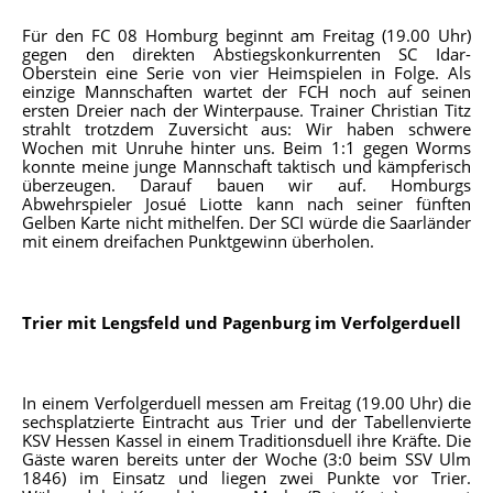
Für den FC 08 Homburg beginnt am Freitag (19.00 Uhr)
gegen den direkten Abstiegskonkurrenten SC Idar-
Oberstein eine Serie von vier Heimspielen in Folge. Als
einzige Mannschaften wartet der FCH noch auf seinen
ersten Dreier nach der Winterpause. Trainer Christian Titz
strahlt trotzdem Zuversicht aus: Wir haben schwere
Wochen mit Unruhe hinter uns. Beim 1:1 gegen Worms
konnte meine junge Mannschaft taktisch und kämpferisch
überzeugen. Darauf bauen wir auf. Homburgs
Abwehrspieler Josué Liotte kann nach seiner fünften
Gelben Karte nicht mithelfen. Der SCI würde die Saarländer
mit einem dreifachen Punktgewinn überholen.
Trier mit Lengsfeld und Pagenburg im Verfolgerduell
In einem Verfolgerduell messen am Freitag (19.00 Uhr) die
sechsplatzierte Eintracht aus Trier und der Tabellenvierte
KSV Hessen Kassel in einem Traditionsduell ihre Kräfte. Die
Gäste waren bereits unter der Woche (3:0 beim SSV Ulm
1846) im Einsatz und liegen zwei Punkte vor Trier.