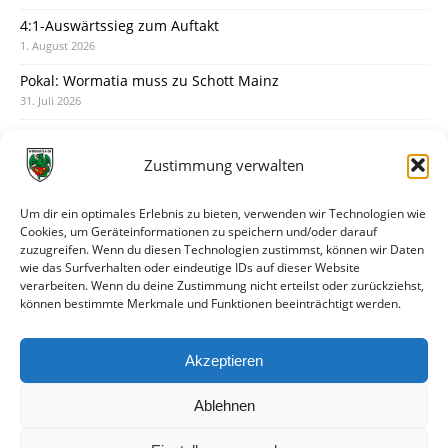
4:1-Auswärtssieg zum Auftakt
1. August 2026
Pokal: Wormatia muss zu Schott Mainz
31. Juli 2026
Wormatia trauert um Jürgen Dinger
30. Juli 2026
Zustimmung verwalten
Deine Spielminute: 89+1
28. Juli 2026
Um dir ein optimales Erlebnis zu bieten, verwenden wir Technologien wie
Cookies, um Geräteinformationen zu speichern und/oder darauf
Neuer Rückensponsor
zuzugreifen. Wenn du diesen Technologien zustimmst, können wir Daten
28. Juli 2026
wie das Surfverhalten oder eindeutige IDs auf dieser Website
verarbeiten. Wenn du deine Zustimmung nicht erteilst oder zurückziehst,
Neue Podcast-Folge: So tickt Björn!
können bestimmte Merkmale und Funktionen beeinträchtigt werden.
27. Juli 2026
Eindrücke vom Stadionfest
Akzeptieren
27. Juli 2026
Ablehnen