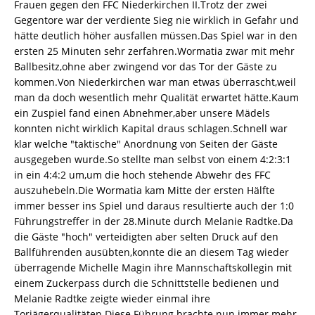
Frauen gegen den FFC Niederkirchen II.Trotz der zwei
Gegentore war der verdiente Sieg nie wirklich in Gefahr und
hätte deutlich höher ausfallen müssen.Das Spiel war in den
ersten 25 Minuten sehr zerfahren.Wormatia zwar mit mehr
Ballbesitz,ohne aber zwingend vor das Tor der Gäste zu
kommen.Von Niederkirchen war man etwas überrascht,weil
man da doch wesentlich mehr Qualität erwartet hätte.Kaum
ein Zuspiel fand einen Abnehmer,aber unsere Mädels
konnten nicht wirklich Kapital draus schlagen.Schnell war
klar welche "taktische" Anordnung von Seiten der Gäste
ausgegeben wurde.So stellte man selbst von einem 4:2:3:1
in ein 4:4:2 um,um die hoch stehende Abwehr des FFC
auszuhebeln.Die Wormatia kam Mitte der ersten Hälfte
immer besser ins Spiel und daraus resultierte auch der 1:0
Führungstreffer in der 28.Minute durch Melanie Radtke.Da
die Gäste "hoch" verteidigten aber selten Druck auf den
Ballführenden ausübten,konnte die an diesem Tag wieder
überragende Michelle Magin ihre Mannschaftskollegin mit
einem Zuckerpass durch die Schnittstelle bedienen und
Melanie Radtke zeigte wieder einmal ihre
Torjägerqualitäten.Diese Führung brachte nun immer mehr