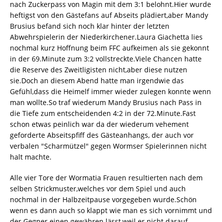
nach Zuckerpass von Magin mit dem 3:1 belohnt.Hier wurde
heftigst von den Gästefans auf Abseits plädiert,aber Mandy
Brusius befand sich noch klar hinter der letzten
Abwehrspielerin der Niederkirchener.Laura Giachetta lies
nochmal kurz Hoffnung beim FFC aufkeimen als sie gekonnt
in der 69.Minute zum 3:2 vollstreckte.Viele Chancen hatte
die Reserve des Zweitligisten nicht,aber diese nutzen
sie.Doch an diesem Abend hatte man irgendwie das
Gefühl,dass die Heimelf immer wieder zulegen konnte wenn
man wollte.So traf wiederum Mandy Brusius nach Pass in
die Tiefe zum entscheidenden 4:2 in der 72.Minute.Fast
schon etwas peinlich war da der wiederum vehement
geforderte Abseitspfiff des Gästeanhangs, der auch vor
verbalen "Scharmützel" gegen Wormser Spielerinnen nicht
halt machte.
Alle vier Tore der Wormatia Frauen resultierten nach dem
selben Strickmuster,welches vor dem Spiel und auch
nochmal in der Halbzeitpause vorgegeben wurde.Schön
wenn es dann auch so klappt wie man es sich vornimmt und
der Gegner einen gewähren lässt,weil er nicht darauf