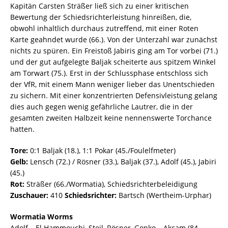
Kapitän Carsten Sträßer ließ sich zu einer kritischen
Bewertung der Schiedsrichterleistung hinreißen, die,
obwohl inhaltlich durchaus zutreffend, mit einer Roten
Karte geahndet wurde (66.). Von der Unterzahl war zunächst
nichts zu spüren. Ein Freistoß Jabiris ging am Tor vorbei (71.)
und der gut aufgelegte Baljak scheiterte aus spitzem Winkel
am Torwart (75.). Erst in der Schlussphase entschloss sich
der VfR, mit einem Mann weniger lieber das Unentschieden
zu sichern. Mit einer konzentrierten Defensivleistung gelang
dies auch gegen wenig gefährliche Lautrer, die in der
gesamten zweiten Halbzeit keine nennenswerte Torchance
hatten.
Tore:
0:1 Baljak (18.), 1:1 Pokar (45./Foulelfmeter)
Gelb:
Lensch (72.) / Rösner (33.), Baljak (37.), Adolf (45.), Jabiri
(45.)
Rot:
Sträßer (66./Wormatia), Schiedsrichterbeleidigung
Zuschauer:
410
Schiedsrichter:
Bartsch (Wertheim-Urphar)
Wormatia Worms
Adolf – El Hammouchi, Steil, Rösner, Gopko – Akcam (84.