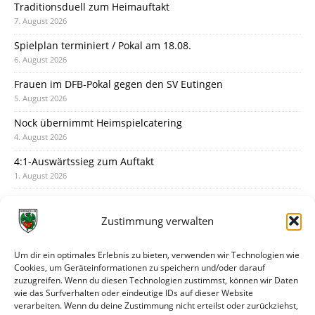
Traditionsduell zum Heimauftakt
7. August 2026
Spielplan terminiert / Pokal am 18.08.
6. August 2026
Frauen im DFB-Pokal gegen den SV Eutingen
5. August 2026
Nock übernimmt Heimspielcatering
4. August 2026
4:1-Auswärtssieg zum Auftakt
1. August 2026
Pokal: Wormatia muss zu Schott Mainz
31. Juli 2026
Zustimmung verwalten
Wormatia trauert um Jürgen Dinger
30. Juli 2026
Um dir ein optimales Erlebnis zu bieten, verwenden wir Technologien wie
Cookies, um Geräteinformationen zu speichern und/oder darauf
Deine Spielminute: 89+1
zuzugreifen. Wenn du diesen Technologien zustimmst, können wir Daten
28. Juli 2026
wie das Surfverhalten oder eindeutige IDs auf dieser Website
verarbeiten. Wenn du deine Zustimmung nicht erteilst oder zurückziehst,