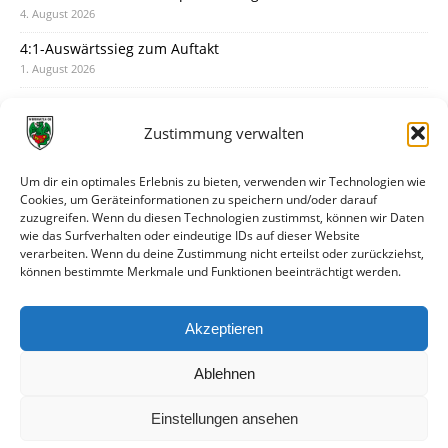
4. August 2026
4:1-Auswärtssieg zum Auftakt
1. August 2026
Pokal: Wormatia muss zu Schott Mainz
31. Juli 2026
Zustimmung verwalten
Wormatia trauert um Jürgen Dinger
30. Juli 2026
Um dir ein optimales Erlebnis zu bieten, verwenden wir Technologien wie
Cookies, um Geräteinformationen zu speichern und/oder darauf
Deine Spielminute: 89+1
zuzugreifen. Wenn du diesen Technologien zustimmst, können wir Daten
28. Juli 2026
wie das Surfverhalten oder eindeutige IDs auf dieser Website
verarbeiten. Wenn du deine Zustimmung nicht erteilst oder zurückziehst,
Neuer Rückensponsor
können bestimmte Merkmale und Funktionen beeinträchtigt werden.
28. Juli 2026
Neue Podcast-Folge: So tickt Björn!
Akzeptieren
27. Juli 2026
Ablehnen
Einstellungen ansehen