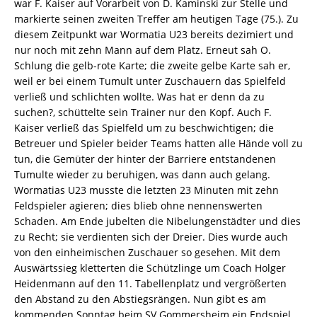
war F. Kaiser auf Vorarbeit von D. Kaminski zur Stelle und
markierte seinen zweiten Treffer am heutigen Tage (75.). Zu
diesem Zeitpunkt war Wormatia U23 bereits dezimiert und
nur noch mit zehn Mann auf dem Platz. Erneut sah O.
Schlung die gelb-rote Karte; die zweite gelbe Karte sah er,
weil er bei einem Tumult unter Zuschauern das Spielfeld
verließ und schlichten wollte. Was hat er denn da zu
suchen?, schüttelte sein Trainer nur den Kopf. Auch F.
Kaiser verließ das Spielfeld um zu beschwichtigen; die
Betreuer und Spieler beider Teams hatten alle Hände voll zu
tun, die Gemüter der hinter der Barriere entstandenen
Tumulte wieder zu beruhigen, was dann auch gelang.
Wormatias U23 musste die letzten 23 Minuten mit zehn
Feldspieler agieren; dies blieb ohne nennenswerten
Schaden. Am Ende jubelten die Nibelungenstädter und dies
zu Recht; sie verdienten sich der Dreier. Dies wurde auch
von den einheimischen Zuschauer so gesehen. Mit dem
Auswärtssieg kletterten die Schützlinge um Coach Holger
Heidenmann auf den 11. Tabellenplatz und vergrößerten
den Abstand zu den Abstiegsrängen. Nun gibt es am
kommenden Sonntag beim SV Gommersheim ein Endspiel