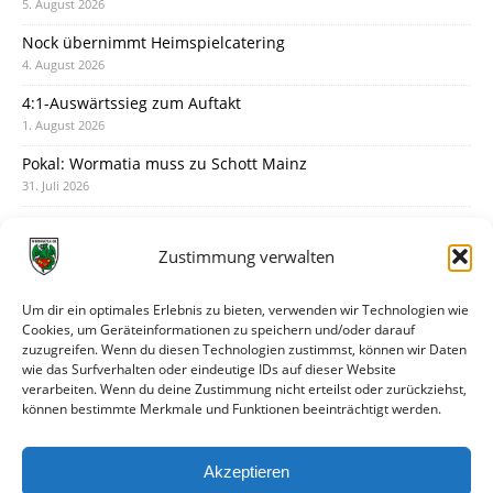
5. August 2026
Nock übernimmt Heimspielcatering
4. August 2026
4:1-Auswärtssieg zum Auftakt
1. August 2026
Pokal: Wormatia muss zu Schott Mainz
31. Juli 2026
Wormatia trauert um Jürgen Dinger
30. Juli 2026
Zustimmung verwalten
Deine Spielminute: 89+1
28. Juli 2026
Um dir ein optimales Erlebnis zu bieten, verwenden wir Technologien wie
Cookies, um Geräteinformationen zu speichern und/oder darauf
Neuer Rückensponsor
zuzugreifen. Wenn du diesen Technologien zustimmst, können wir Daten
28. Juli 2026
wie das Surfverhalten oder eindeutige IDs auf dieser Website
verarbeiten. Wenn du deine Zustimmung nicht erteilst oder zurückziehst,
Neue Podcast-Folge: So tickt Björn!
können bestimmte Merkmale und Funktionen beeinträchtigt werden.
27. Juli 2026
Eindrücke vom Stadionfest
Akzeptieren
27. Juli 2026