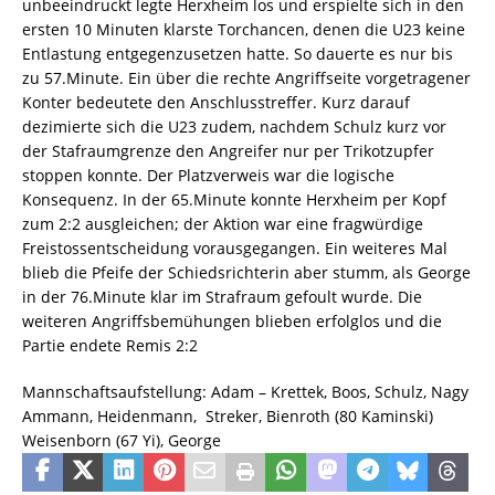
unbeeindruckt legte Herxheim los und erspielte sich in den
ersten 10 Minuten klarste Torchancen, denen die U23 keine
Entlastung entgegenzusetzen hatte. So dauerte es nur bis
zu 57.Minute. Ein über die rechte Angriffseite vorgetragener
Konter bedeutete den Anschlusstreffer. Kurz darauf
dezimierte sich die U23 zudem, nachdem Schulz kurz vor
der Stafraumgrenze den Angreifer nur per Trikotzupfer
stoppen konnte. Der Platzverweis war die logische
Konsequenz. In der 65.Minute konnte Herxheim per Kopf
zum 2:2 ausgleichen; der Aktion war eine fragwürdige
Freistossentscheidung vorausgegangen. Ein weiteres Mal
blieb die Pfeife der Schiedsrichterin aber stumm, als George
in der 76.Minute klar im Strafraum gefoult wurde. Die
weiteren Angriffsbemühungen blieben erfolglos und die
Partie endete Remis 2:2
Mannschaftsaufstellung: Adam – Krettek, Boos, Schulz, Nagy 
Ammann, Heidenmann,
Streker, Bienroth (80 Kaminski) 
Weisenborn (67 Yi), George