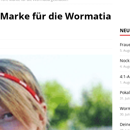
 Marke für die Wormatia
NEU
Frau
5. Aug
Nock
4. Aug
4:1-
1. Aug
Poka
31. Jul
Worm
30. Jul
Dein