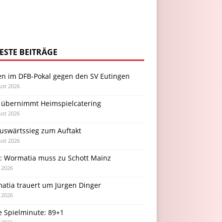
ESTE BEITRÄGE
en im DFB-Pokal gegen den SV Eutingen
ust 2026
 übernimmt Heimspielcatering
ust 2026
Auswärtssieg zum Auftakt
ust 2026
l: Wormatia muss zu Schott Mainz
i 2026
atia trauert um Jürgen Dinger
i 2026
e Spielminute: 89+1