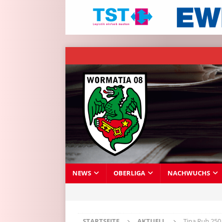
NEWS
OBERLIGA
NACHWUCHS
STARTSEITE
AKTUELL
Tina Ruh 250