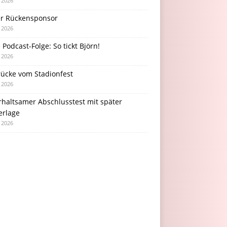
i 2026
r Rückensponsor
i 2026
Podcast-Folge: So tickt Björn!
i 2026
rücke vom Stadionfest
i 2026
rhaltsamer Abschlusstest mit später
erlage
i 2026