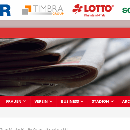
FRAUEN
VEREIN
BUSINESS
STADION
ARC
 Tore Marke für die Wormatia geknackt!!