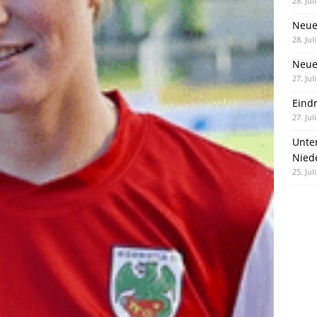
28. Jul
Neue
28. Jul
Neue 
27. Jul
Eind
27. Jul
Unte
Nied
25. Jul