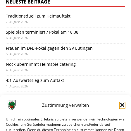
NEUESTE BEITRÄGE
Traditionsduell zum Heimauftakt
7. August 2026
Spielplan terminiert / Pokal am 18.08.
6. August 2026
Frauen im DFB-Pokal gegen den SV Eutingen
5. August 2026
Nock übernimmt Heimspielcatering
4. August 2026
4:1-Auswärtssieg zum Auftakt
1. August 2026
Pokal: Wormatia muss zu Schott Mainz
31. Juli 2026
Zustimmung verwalten
Wormatia trauert um Jürgen Dinger
30. Juli 2026
Um dir ein optimales Erlebnis zu bieten, verwenden wir Technologien wie
Cookies, um Geräteinformationen zu speichern und/oder darauf
Deine Spielminute: 89+1
zuzugreifen. Wenn du diesen Technologien zustimmst, können wir Daten