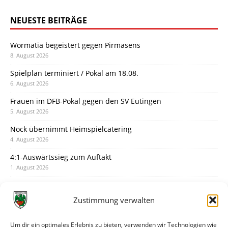
NEUESTE BEITRÄGE
Wormatia begeistert gegen Pirmasens
8. August 2026
Spielplan terminiert / Pokal am 18.08.
6. August 2026
Frauen im DFB-Pokal gegen den SV Eutingen
5. August 2026
Nock übernimmt Heimspielcatering
4. August 2026
4:1-Auswärtssieg zum Auftakt
1. August 2026
Pokal: Wormatia muss zu Schott Mainz
31. Juli 2026
Zustimmung verwalten
Wormatia trauert um Jürgen Dinger
30. Juli 2026
Um dir ein optimales Erlebnis zu bieten, verwenden wir Technologien wie