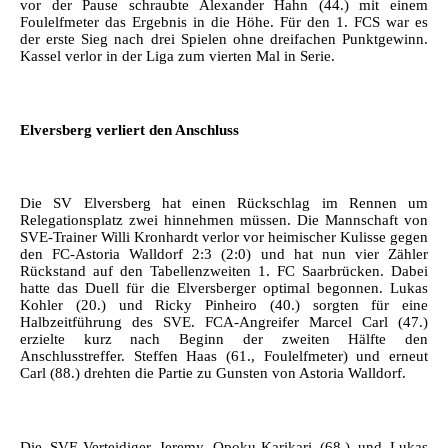
vor der Pause schraubte Alexander Hahn (44.) mit einem
Foulelfmeter das Ergebnis in die Höhe. Für den 1. FCS war es
der erste Sieg nach drei Spielen ohne dreifachen Punktgewinn.
Kassel verlor in der Liga zum vierten Mal in Serie.
Elversberg verliert den Anschluss
Die SV Elversberg hat einen Rückschlag im Rennen um
Relegationsplatz zwei hinnehmen müssen. Die Mannschaft von
SVE-Trainer Willi Kronhardt verlor vor heimischer Kulisse gegen
den FC-Astoria Walldorf 2:3 (2:0) und hat nun vier Zähler
Rückstand auf den Tabellenzweiten 1. FC Saarbrücken. Dabei
hatte das Duell für die Elversberger optimal begonnen. Lukas
Kohler (20.) und Ricky Pinheiro (40.) sorgten für eine
Halbzeitführung des SVE. FCA-Angreifer Marcel Carl (47.)
erzielte kurz nach Beginn der zweiten Hälfte den
Anschlusstreffer. Steffen Haas (61., Foulelfmeter) und erneut
Carl (88.) drehten die Partie zu Gunsten von Astoria Walldorf.
Die SVE-Verteidiger Jeremy Opoku-Karikari (68.) und Lukas