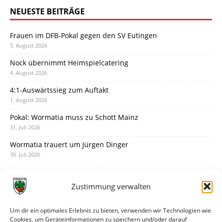
NEUESTE BEITRÄGE
Frauen im DFB-Pokal gegen den SV Eutingen
5. August 2026
Nock übernimmt Heimspielcatering
4. August 2026
4:1-Auswärtssieg zum Auftakt
1. August 2026
Pokal: Wormatia muss zu Schott Mainz
31. Juli 2026
Wormatia trauert um Jürgen Dinger
30. Juli 2026
Deine Spielminute: 89+1
28. Juli 2026
Zustimmung verwalten
Neuer Rückensponsor
28. Juli 2026
Um dir ein optimales Erlebnis zu bieten, verwenden wir Technologien wie
Cookies, um Geräteinformationen zu speichern und/oder darauf