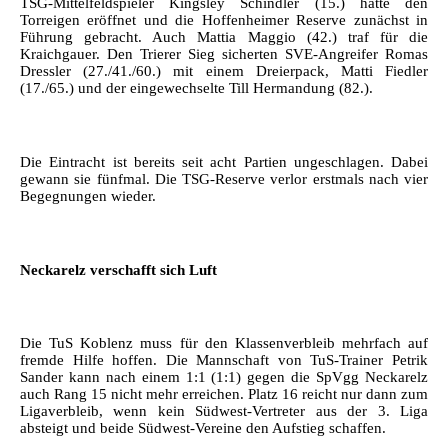
TSG-Mittelfeldspieler Kingsley Schindler (15.) hatte den
Torreigen eröffnet und die Hoffenheimer Reserve zunächst in
Führung gebracht. Auch Mattia Maggio (42.) traf für die
Kraichgauer. Den Trierer Sieg sicherten SVE-Angreifer Romas
Dressler (27./41./60.) mit einem Dreierpack, Matti Fiedler
(17./65.) und der eingewechselte Till Hermandung (82.).
Die Eintracht ist bereits seit acht Partien ungeschlagen. Dabei
gewann sie fünfmal. Die TSG-Reserve verlor erstmals nach vier
Begegnungen wieder.
Neckarelz verschafft sich Luft
Die TuS Koblenz muss für den Klassenverbleib mehrfach auf
fremde Hilfe hoffen. Die Mannschaft von TuS-Trainer Petrik
Sander kann nach einem 1:1 (1:1) gegen die SpVgg Neckarelz
auch Rang 15 nicht mehr erreichen. Platz 16 reicht nur dann zum
Ligaverbleib, wenn kein Südwest-Vertreter aus der 3. Liga
absteigt und beide Südwest-Vereine den Aufstieg schaffen.