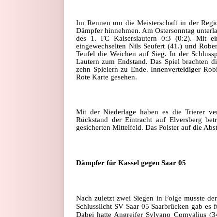
Im Rennen um die Meisterschaft in der Regio
Dämpfer hinnehmen. Am Ostersonntag unterla
des 1. FC Kaiserslautern 0:3 (0:2). Mit 
eingewechselten Nils Seufert (41.) und Robert
Teufel die Weichen auf Sieg. In der Schlus
Lautern zum Endstand. Das Spiel brachten di
zehn Spielern zu Ende. Innenverteidiger Rob
Rote Karte gesehen.
Mit der Niederlage haben es die Trierer ve
Rückstand der Eintracht auf Elversberg beträ
gesicherten Mittelfeld. Das Polster auf die Ab
Dämpfer für Kassel gegen Saar 05
Nach zuletzt zwei Siegen in Folge musste d
Schlusslicht SV Saar 05 Saarbrücken gab es fü
Dabei hatte Angreifer Sylvano Comvalius (3