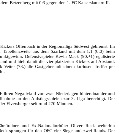
 dem Betzenberg mit 0:3 gegen den 1. FC Kaiserslautern II.
 Kickers Offenbach in der Regionalliga Südwest gebremst. Im
r Tabellenzweite aus dem Saarland mit dem 1:1 (0:0) beim
unktgewinn. Defensivspieler Kevin Maek (90.+1) egalisierte
d und hielt damit die viertplatzierten Kickers auf Abstand.
k Vetter (78.) die Gastgeber mit einem kuriosen Treffer per
ht.
 ihren Negativlauf von zwei Niederlagen hintereinander und
ilnahme an den Aufstiegsspielen zur 3. Liga berechtigt. Der
der Elversberger seit rund 270 Minuten.
eftrainer und Ex-Nationaltorhüter Oliver Reck weiterhin
Reck sprangen für den OFC vier Siege und zwei Remis. Der