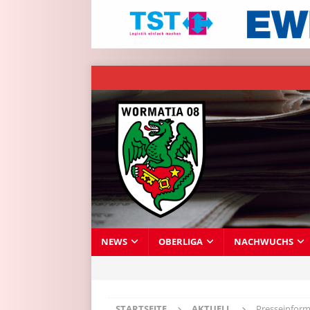
NEWS
OBERLIGA
NACHWUCHS
STARTSEITE
AKTUELL
Presseinform