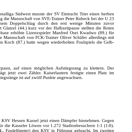
nalliga Südwest musste der SV Eintracht Trier einen herben
g die Mannschaft von SVE-Trainer Peter Rubeck bei der U 23
einem Doppelschlag durch den erst wenige Minuten zuvor
 Glatzel (44.) kurz vor der Halbzeitpause stellten die Roten
sphase erhöhte Lizenzspieler Manfred Osei Kwadwo (89.) für
e Mannschaft von FCK-Trainer Oliver Schäfer allerdings mit
in Koch (87.) hatte wegen wiederholten Foulspiels die Gelb-
rpasst, auf einen möglichen Aufstiegsrang zu klettern. Der
gt jetzt zwei Zähler. Kaiserlautern festigte einen Platz im
stiegsränge ist auf zwölf Punkte angewachsen.
er KSV Hessen Kassel jetzt einen Dämpfer hinnehmen. Gegen
r die Kasseler Löwen vor 1.272 Stadionbesuchern 1:1 (1:0).
4., Foulelfmeter) den KSV in Führung gebracht. Im zweiten