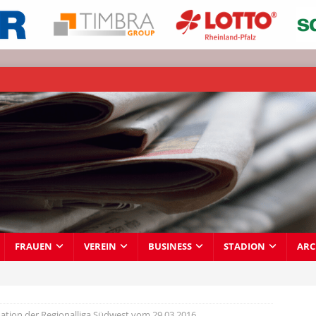
FRAUEN
VEREIN
BUSINESS
STADION
ARC
ation der Regionalliga Südwest vom 29.03.2016