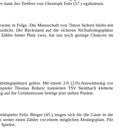
dank des Treffers von Christoph Fuhr (57.) egalisieren.
ewinn in Folge. Die Mannschaft von Timon Seibert bleibt mit
sslicht. Der Rückstand auf die sicheren Nichtabstiegsplätze
n Zähler hinter Platz zwei, hat nur noch geringe Chancen im
bstiegsplätzen gelöst. Mit einem 2:0 (2:0)-Auswärtssieg vor
ieler Thomas Brdaric trainierten TSV Steinbach kletterte
g auf die Gefahrenzone beträgt jetzt sieben Punkte.
eldspieler Felix Bürger (45.) trugen sich für die Gäste in die
en weiter einen Zähler vor einem möglichen Abstiegsplatz. Für
 Spielen.