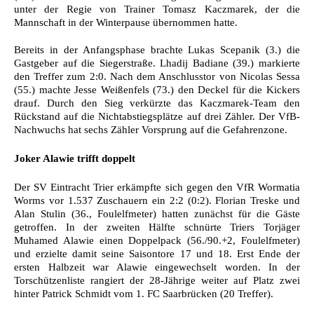
unter der Regie von Trainer Tomasz Kaczmarek, der die
Mannschaft in der Winterpause übernommen hatte.
Bereits in der Anfangsphase brachte Lukas Scepanik (3.) die
Gastgeber auf die Siegerstraße. Lhadij Badiane (39.) markierte
den Treffer zum 2:0. Nach dem Anschlusstor von Nicolas Sessa
(55.) machte Jesse Weißenfels (73.) den Deckel für die Kickers
drauf. Durch den Sieg verkürzte das Kaczmarek-Team den
Rückstand auf die Nichtabstiegsplätze auf drei Zähler. Der VfB-
Nachwuchs hat sechs Zähler Vorsprung auf die Gefahrenzone.
Joker Alawie trifft doppelt
Der SV Eintracht Trier erkämpfte sich gegen den VfR Wormatia
Worms vor 1.537 Zuschauern ein 2:2 (0:2). Florian Treske und
Alan Stulin (36., Foulelfmeter) hatten zunächst für die Gäste
getroffen. In der zweiten Hälfte schnürte Triers Torjäger
Muhamed Alawie einen Doppelpack (56./90.+2, Foulelfmeter)
und erzielte damit seine Saisontore 17 und 18. Erst Ende der
ersten Halbzeit war Alawie eingewechselt worden. In der
Torschützenliste rangiert der 28-Jährige weiter auf Platz zwei
hinter Patrick Schmidt vom 1. FC Saarbrücken (20 Treffer).