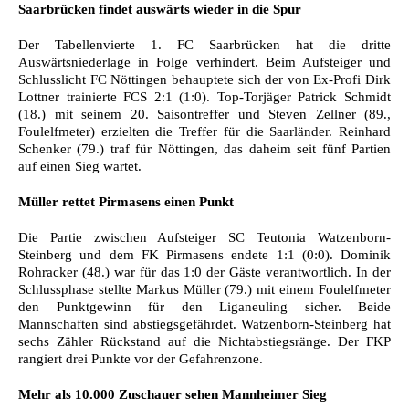
Saarbrücken findet auswärts wieder in die Spur
Der Tabellenvierte 1. FC Saarbrücken hat die dritte
Auswärtsniederlage in Folge verhindert. Beim Aufsteiger und
Schlusslicht FC Nöttingen behauptete sich der von Ex-Profi Dirk
Lottner trainierte FCS 2:1 (1:0). Top-Torjäger Patrick Schmidt
(18.) mit seinem 20. Saisontreffer und Steven Zellner (89.,
Foulelfmeter) erzielten die Treffer für die Saarländer. Reinhard
Schenker (79.) traf für Nöttingen, das daheim seit fünf Partien
auf einen Sieg wartet.
Müller rettet Pirmasens einen Punkt
Die Partie zwischen Aufsteiger SC Teutonia Watzenborn-
Steinberg und dem FK Pirmasens endete 1:1 (0:0). Dominik
Rohracker (48.) war für das 1:0 der Gäste verantwortlich. In der
Schlussphase stellte Markus Müller (79.) mit einem Foulelfmeter
den Punktgewinn für den Liganeuling sicher. Beide
Mannschaften sind abstiegsgefährdet. Watzenborn-Steinberg hat
sechs Zähler Rückstand auf die Nichtabstiegsränge. Der FKP
rangiert drei Punkte vor der Gefahrenzone.
Mehr als 10.000 Zuschauer sehen Mannheimer Sieg