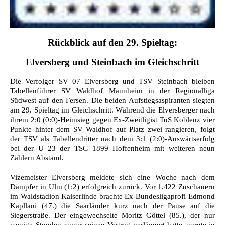
Rückblick auf den 29. Spieltag:
Elversberg und Steinbach im Gleichschritt
Die Verfolger SV 07 Elversberg und TSV Steinbach bleiben
Tabellenführer SV Waldhof Mannheim in der Regionalliga
Südwest auf den Fersen. Die beiden Aufstiegsaspiranten siegten
am 29. Spieltag im Gleichschritt. Während die Elversberger nach
ihrem 2:0 (0:0)-Heimsieg gegen Ex-Zweitligist TuS Koblenz vier
Punkte hinter dem SV Waldhof auf Platz zwei rangieren, folgt
der TSV als Tabellendritter nach dem 3:1 (2:0)-Auswärtserfolg
bei der U 23 der TSG 1899 Hoffenheim mit weiteren neun
Zählern Abstand.
Vizemeister Elversberg meldete sich eine Woche nach dem
Dämpfer in Ulm (1:2) erfolgreich zurück. Vor 1.422 Zuschauern
im Waldstadion Kaiserlinde brachte Ex-Bundesligaprofi Edmond
Kapllani (47.) die Saarländer kurz nach der Pause auf die
Siegerstraße. Der eingewechselte Moritz Göttel (85.), der nur
wenige Stunden zuvor seinen Vertrag verlängert hatte, sorgte in