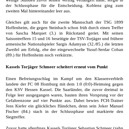
der Schlussphase für die Entscheidung. Koblenz ging zum
zweiten Mal hintereinander leer aus.
Gleiches gilt auch für die zweite Mannschaft der TSG 1899
Hoffenheim, die gegen Steinbach schon früh durch einen Treffer
von Sascha Marquet (3.) in Rückstand geriet. Mit seinen
Saisontreffern 15 und 16 beseitigte der TSV-Torjäger und frühere
armenische Nationalspieler Sargis Adamyan (32./85.) die letzten
Zweifel am Erfolg, ehe der eingewechselte Yusuf-Serdar Coban
(89.) für Hoffenheim noch verkürzte.
Kassels Torjäger Schmeer scheitert erneut vom Punkt
Einen Befreiungsschlag im Kampf um den Klassenverbleib
landete der FC 08 Homburg mit dem 1:0 (0:0)-Heimsieg gegen
den KSV Hessen Kassel. Die Saarländer, die zuvor dreimal in
Folge leer ausgegangen waren, bauten ihren Vorsprung vor der
Gefahrenzone auf vier Punkte aus. Dabei bewies FCH-Trainer
Jens Kiefer ein glückliches Händchen, denn sein Joker Manuel
Fischer (84.) stach in der Schlussphase und markierte den
Siegtreffer.
Zuvor hatte allerdings Kassels Torjäger Sebastian Schmeer (zehn