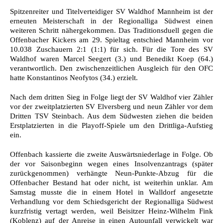
Spitzenreiter und Titelverteidiger SV Waldhof Mannheim ist der
erneuten Meisterschaft in der Regionalliga Südwest einen
weiteren Schritt nähergekommen. Das Traditionsduell gegen die
Offenbacher Kickers am 29. Spieltag entschied Mannheim vor
10.038 Zuschauern 2:1 (1:1) für sich. Für die Tore des SV
Waldhof waren Marcel Seegert (3.) und Benedikt Koep (64.)
verantwortlich. Den zwischenzeitlichen Ausgleich für den OFC
hatte Konstantinos Neofytos (34.) erzielt.
Nach dem dritten Sieg in Folge liegt der SV Waldhof vier Zähler
vor der zweitplatzierten SV Elversberg und neun Zähler vor dem
Dritten TSV Steinbach. Aus dem Südwesten ziehen die beiden
Erstplatzierten in die Playoff-Spiele um den Drittliga-Aufstieg
ein.
Offenbach kassierte die zweite Auswärtsniederlage in Folge. Ob
der vor Saisonbeginn wegen eines Insolvenzantrags (später
zurückgenommen) verhängte Neun-Punkte-Abzug für die
Offenbacher Bestand hat oder nicht, ist weiterhin unklar. Am
Samstag musste die in einem Hotel in Walldorf angesetzte
Verhandlung vor dem Schiedsgericht der Regionalliga Südwest
kurzfristig vertagt werden, weil Beisitzer Heinz-Wilhelm Fink
(Koblenz) auf der Anreise in einen Autounfall verwickelt war