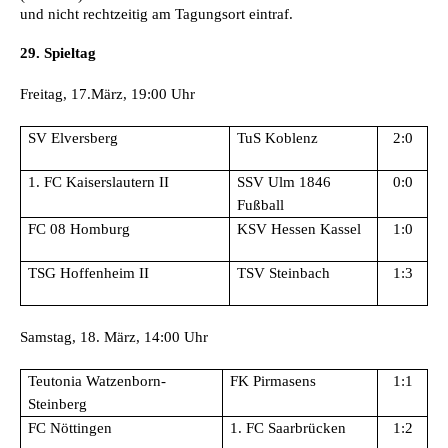
und nicht rechtzeitig am Tagungsort eintraf.
29. Spieltag
Freitag, 17.März, 19:00 Uhr
SV Elversberg
TuS Koblenz
2:0
1. FC Kaiserslautern II
SSV Ulm 1846
0:0
Fußball
FC 08 Homburg
KSV Hessen Kassel
1:0
TSG Hoffenheim II
TSV Steinbach
1:3
Samstag, 18. März, 14:00 Uhr
Teutonia Watzenborn-
FK Pirmasens
1:1
Steinberg
FC Nöttingen
1. FC Saarbrücken
1:2