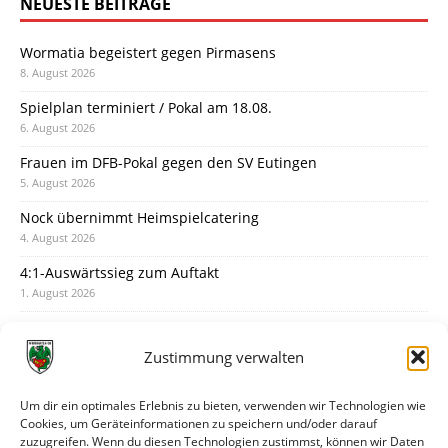
NEUESTE BEITRÄGE
Wormatia begeistert gegen Pirmasens
8. August 2026
Spielplan terminiert / Pokal am 18.08.
6. August 2026
Frauen im DFB-Pokal gegen den SV Eutingen
5. August 2026
Nock übernimmt Heimspielcatering
4. August 2026
4:1-Auswärtssieg zum Auftakt
1. August 2026
Pokal: Wormatia muss zu Schott Mainz
31. Juli 2026
Zustimmung verwalten
Wormatia trauert um Jürgen Dinger
30. Juli 2026
Um dir ein optimales Erlebnis zu bieten, verwenden wir Technologien wie
Cookies, um Geräteinformationen zu speichern und/oder darauf
Deine Spielminute: 89+1
zuzugreifen. Wenn du diesen Technologien zustimmst, können wir Daten