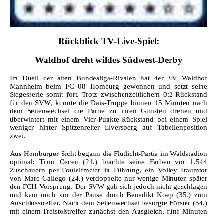
Rückblick TV-Live-Spiel:
Waldhof dreht wildes Südwest-Derby
Im Duell der alten Bundesliga-Rivalen hat der SV Waldhof
Mannheim beim FC 08 Homburg gewonnen und setzt seine
Siegesserie somit fort. Trotz zwischenzeitlichem 0:2-Rückstand
für den SVW, konnte die Dais-Truppe binnen 15 Minuten nach
dem Seitenwechsel die Partie zu ihren Gunsten drehen und
überwintert mit einem Vier-Punkte-Rückstand bei einem Spiel
weniger hinter Spitzenreiter Elversberg auf Tabellenposition
zwei.
Aus Homburger Sicht begann die Flutlicht-Partie im Waldstadion
optimal: Timo Cecen (21.) brachte seine Farben vor 1.544
Zuschauern per Foulelfmeter in Führung, ein Volley-Traumtor
von Marc Gallego (24.) verdoppelte nur wenige Minuten später
den FCH-Vorsprung. Der SVW gab sich jedoch nicht geschlagen
und kam noch vor der Pause durch Benedikt Koep (35.) zum
Anschlusstreffer. Nach dem Seitenwechsel besorgte Förster (54.)
mit einem Freistoßtreffer zunächst den Ausgleich, fünf Minuten