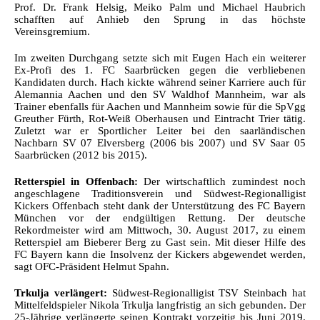
Prof. Dr. Frank Helsig, Meiko Palm und Michael Haubrich
schafften auf Anhieb den Sprung in das höchste
Vereinsgremium.
Im zweiten Durchgang setzte sich mit Eugen Hach ein weiterer
Ex-Profi des 1. FC Saarbrücken gegen die verbliebenen
Kandidaten durch. Hach kickte während seiner Karriere auch für
Alemannia Aachen und den SV Waldhof Mannheim, war als
Trainer ebenfalls für Aachen und Mannheim sowie für die SpVgg
Greuther Fürth, Rot-Weiß Oberhausen und Eintracht Trier tätig.
Zuletzt war er Sportlicher Leiter bei den saarländischen
Nachbarn SV 07 Elversberg (2006 bis 2007) und SV Saar 05
Saarbrücken (2012 bis 2015).
Retterspiel in Offenbach:
Der wirtschaftlich zumindest noch
angeschlagene Traditionsverein und Südwest-Regionalligist
Kickers Offenbach steht dank der Unterstützung des FC Bayern
München vor der endgültigen Rettung. Der deutsche
Rekordmeister wird am Mittwoch, 30. August 2017, zu einem
Retterspiel am Bieberer Berg zu Gast sein. Mit dieser Hilfe des
FC Bayern kann die Insolvenz der Kickers abgewendet werden,
sagt OFC-Präsident Helmut Spahn.
Trkulja verlängert:
Südwest-Regionalligist TSV Steinbach hat
Mittelfeldspieler Nikola Trkulja langfristig an sich gebunden. Der
25-Jährige verlängerte seinen Kontrakt vorzeitig bis Juni 2019.