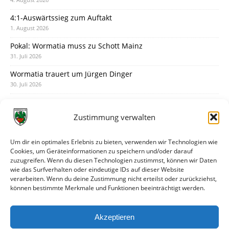
4:1-Auswärtssieg zum Auftakt
1. August 2026
Pokal: Wormatia muss zu Schott Mainz
31. Juli 2026
Wormatia trauert um Jürgen Dinger
30. Juli 2026
Deine Spielminute: 89+1
28. Juli 2026
Zustimmung verwalten
Neuer Rückensponsor
28. Juli 2026
Um dir ein optimales Erlebnis zu bieten, verwenden wir Technologien wie
Cookies, um Geräteinformationen zu speichern und/oder darauf
Neue Podcast-Folge: So tickt Björn!
zuzugreifen. Wenn du diesen Technologien zustimmst, können wir Daten
27. Juli 2026
wie das Surfverhalten oder eindeutige IDs auf dieser Website
verarbeiten. Wenn du deine Zustimmung nicht erteilst oder zurückziehst,
Eindrücke vom Stadionfest
können bestimmte Merkmale und Funktionen beeinträchtigt werden.
27. Juli 2026
Unterhaltsamer Abschlusstest mit später Niederlage
Akzeptieren
25. Juli 2026