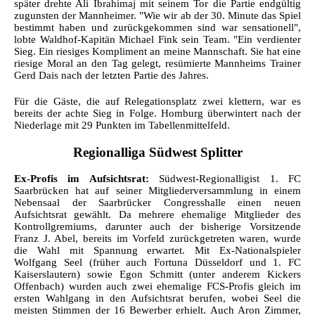
später drehte Ali Ibrahimaj mit seinem Tor die Partie endgültig
zugunsten der Mannheimer.
"Wie wir ab der 30. Minute das Spiel
bestimmt haben und zurückgekommen sind war sensationell",
lobte Waldhof-Kapitän Michael Fink sein Team. "Ein verdienter
Sieg. Ein riesiges Kompliment an meine Mannschaft. Sie hat eine
riesige Moral an den Tag gelegt, resümierte Mannheims Trainer
Gerd Dais nach der letzten Partie des Jahres.
Für die Gäste, die auf Relegationsplatz zwei klettern, war es
bereits der achte Sieg in Folge. Homburg überwintert nach der
Niederlage mit 29 Punkten im Tabellenmittelfeld.
Regionalliga Südwest Splitter
Ex-Profis im Aufsichtsrat:
Südwest-Regionalligist 1. FC
Saarbrücken hat auf seiner Mitgliederversammlung in einem
Nebensaal der Saarbrücker Congresshalle einen neuen
Aufsichtsrat gewählt. Da mehrere ehemalige Mitglieder des
Kontrollgremiums, darunter auch der bisherige Vorsitzende
Franz J. Abel, bereits im Vorfeld zurückgetreten waren, wurde
die Wahl mit Spannung erwartet. Mit Ex-Nationalspieler
Wolfgang Seel (früher auch Fortuna Düsseldorf und 1. FC
Kaiserslautern) sowie Egon Schmitt (unter anderem Kickers
Offenbach) wurden auch zwei ehemalige FCS-Profis gleich im
ersten Wahlgang in den Aufsichtsrat berufen, wobei Seel die
meisten Stimmen der 16 Bewerber erhielt. Auch Aron Zimmer,