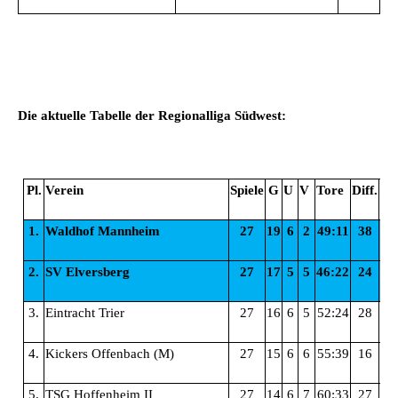
Die aktuelle Tabelle der Regionalliga Südwest:
Pl.
Verein
Spiele
G
U
V
Tore
Diff.
Pkt
1.
Waldhof Mannheim
27
19
6
2
49:11
38
6
2.
SV Elversberg
27
17
5
5
46:22
24
5
3.
Eintracht Trier
27
16
6
5
52:24
28
5
4.
Kickers Offenbach (M)
27
15
6
6
55:39
16
5
5.
TSG Hoffenheim II
27
14
6
7
60:33
27
4