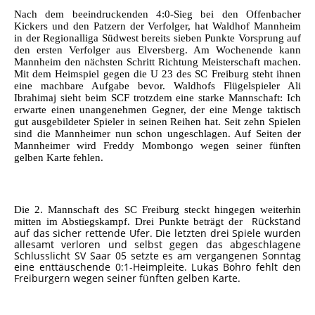
Nach dem beeindruckenden 4:0-Sieg bei den Offenbacher
Kickers und den Patzern der Verfolger, hat Waldhof Mannheim
in der Regionalliga Südwest bereits sieben Punkte Vorsprung auf
den ersten Verfolger aus Elversberg. Am Wochenende kann
Mannheim den nächsten Schritt Richtung Meisterschaft machen.
Mit dem Heimspiel gegen die U 23 des SC Freiburg steht ihnen
eine machbare Aufgabe bevor. Waldhofs Flügelspieler Ali
Ibrahimaj sieht beim SCF trotzdem eine starke Mannschaft: Ich
erwarte einen unangenehmen Gegner, der eine Menge taktisch
gut ausgebildeter Spieler in seinen Reihen hat. Seit zehn Spielen
sind die Mannheimer nun schon ungeschlagen. Auf Seiten der
Mannheimer wird Freddy Mombongo wegen seiner fünften
gelben Karte fehlen.
Die 2. Mannschaft des SC Freiburg steckt hingegen weiterhin
Rückstand
mitten im Abstiegskampf. Drei Punkte beträgt der
auf das sicher rettende Ufer. Die letzten drei Spiele wurden
allesamt verloren und selbst gegen das abgeschlagene
Schlusslicht SV Saar 05 setzte es am vergangenen Sonntag
eine enttäuschende 0:1-Heimpleite. Lukas Bohro fehlt den
Freiburgern wegen seiner fünften gelben Karte.