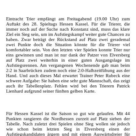
Eintracht Trier empfängt am Freitagabend (19.00 Uhr) zum
Auftakt des 28. Spieltags Hessen Kassel. Für die Trierer, die
immer noch auf der Suche nach Konstanz sind, muss das klare
Ziel ein Sieg sein, um im Aufstiegskampf weiter gute Chancen zu
haben. Zwar beträgt der Rückstand auf Platz zwei gerademal
zwei Punkte doch die Situation könnte für die Trierer viel
komfortabler sein. Von den letzten vier Spielen konnte Trier nur
eins gewinnen und man ist nur dank der Patzer von Elversberg
auf Platz zwei weiterhin in einer guten Ausgangslage im
Aufstiegsrennen. Am vergangenen Wochenende gab man beim
2:2 in Saarbrücken zudem noch eine 2:0-Halbzeitfühung aus der
Hand. Und auch dieses Mal erwartet Trainer Peter Rubeck eine
schwere Aufgabe:
Sie haben eine sehr gute Mannschaft, das zeigt
auch ihr Tabellenplatz. Fehlen wird bei den Trierern Patrick
Lienhard aufgrund seiner fünften gelben Karte.
Für Hessen Kassel ist die Saison so gut wie gelaufen. Mit 44
Punkten rangieren die Nordhessen zurzeit auf Platz sieben der
Tabelle. Nach zuletzt drei Spielen ohne Sieg wollen sie jedoch
wie schon beim letzten Sieg in Elversberg einen der
Aufstiegskandidaten ärgern und mit einem Auswärtsdreier für