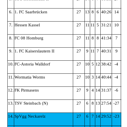
6.
1. FC Saarbrücken
27
13
8
6
40:26
14
4
7.
Hessen Kassel
27
11
11
5
31:21
10
4
8.
FC 08 Homburg
27
11
8
8
41:34
7
4
9.
1. FC Kaiserslautern II
27
9
11
7
40:31
9
3
10.
FC-Astoria Walldorf
27
10
5
12
38:42
-4
3
11.
Wormatia Worms
27
10
3
14
40:44
-4
3
12.
FK Pirmasens
27
9
4
14
31:37
-6
3
13.
TSV Steinbach (N)
27
6
8
13
27:54
-27
2
14.
SpVgg Neckarelz
27
6
7
14
29:52
-23
2