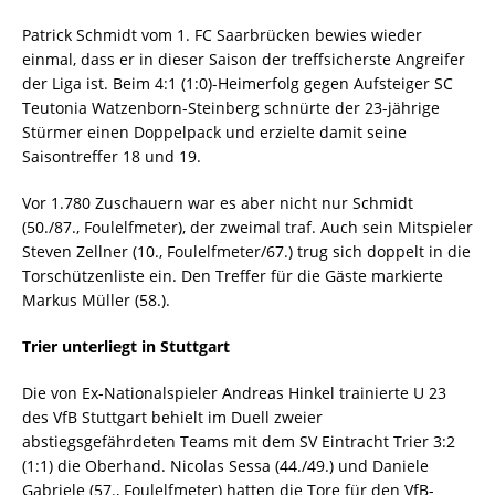
Patrick Schmidt vom 1. FC Saarbrücken bewies wieder
einmal, dass er in dieser Saison der treffsicherste Angreifer
der Liga ist. Beim 4:1 (1:0)-Heimerfolg gegen Aufsteiger SC
Teutonia Watzenborn-Steinberg schnürte der 23-jährige
Stürmer einen Doppelpack und erzielte damit seine
Saisontreffer 18 und 19.
Vor 1.780 Zuschauern war es aber nicht nur Schmidt
(50./87., Foulelfmeter), der zweimal traf. Auch sein Mitspieler
Steven Zellner (10., Foulelfmeter/67.) trug sich doppelt in die
Torschützenliste ein. Den Treffer für die Gäste markierte
Markus Müller (58.).
Trier unterliegt in Stuttgart
Die von Ex-Nationalspieler Andreas Hinkel trainierte U 23
des VfB Stuttgart behielt im Duell zweier
abstiegsgefährdeten Teams mit dem SV Eintracht Trier 3:2
(1:1) die Oberhand. Nicolas Sessa (44./49.) und Daniele
Gabriele (57., Foulelfmeter) hatten die Tore für den VfB-