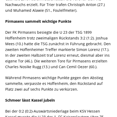
Nachwuchs erzielt. Für Trier trafen Christoph Anton (27.)
und Muhamed Alawie (51., Foulelfmeter).
Pirmasens sammelt wichtige Punkte
Der FK Pirmasens besiegte die U 23 der TSG 1899
Hoffenheim trotz zweimaligen Rückstands 3:2 (1:2). Joshua
Mees (10.) hatte die TSG zunächst in Führung gebracht. Den
zweiten Hoffenheimer Treffer markierte Simon Lorenz (17.).
In der zweiten Halbzeit traf Lorenz erneut, diesmal aber ins
eigene Tor (46.). Die weiteren Tore für Pirmasens erzielten
Charles Nosike Rugg (13.) und Can Cemil Oezer (60.).
Während Pirmasens wichtige Punkte gegen den Abstieg
sammelte, verpasste es Hoffenheim, den Rückstand auf
Platz zwei auf sechs Punkte zu verkürzen.
Schmeer lässt Kassel jubeln
Bei der 0:2 (0:2)-Auswärtsniederlage beim KSV Hessen
Kassel musste die U 23 des 1. FC Kaiserslautern über 75