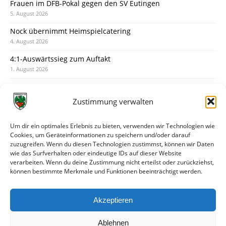
Frauen im DFB-Pokal gegen den SV Eutingen
5. August 2026
Nock übernimmt Heimspielcatering
4. August 2026
4:1-Auswärtssieg zum Auftakt
1. August 2026
Pokal: Wormatia muss zu Schott Mainz
31. Juli 2026
Zustimmung verwalten
Wormatia trauert um Jürgen Dinger
30. Juli 2026
Um dir ein optimales Erlebnis zu bieten, verwenden wir Technologien wie
Cookies, um Geräteinformationen zu speichern und/oder darauf
Deine Spielminute: 89+1
zuzugreifen. Wenn du diesen Technologien zustimmst, können wir Daten
28. Juli 2026
wie das Surfverhalten oder eindeutige IDs auf dieser Website
verarbeiten. Wenn du deine Zustimmung nicht erteilst oder zurückziehst,
Neuer Rückensponsor
können bestimmte Merkmale und Funktionen beeinträchtigt werden.
28. Juli 2026
Neue Podcast-Folge: So tickt Björn!
Akzeptieren
27. Juli 2026
Ablehnen