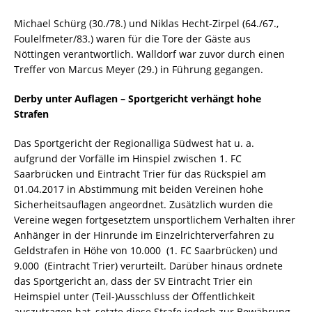
Michael Schürg (30./78.) und Niklas Hecht-Zirpel (64./67.,
Foulelfmeter/83.) waren für die Tore der Gäste aus
Nöttingen verantwortlich. Walldorf war zuvor durch einen
Treffer von Marcus Meyer (29.) in Führung gegangen.
Derby unter Auflagen – Sportgericht verhängt hohe
Strafen
Das Sportgericht der Regionalliga Südwest hat u. a.
aufgrund der Vorfälle im Hinspiel zwischen 1. FC
Saarbrücken und Eintracht Trier für das Rückspiel am
01.04.2017 in Abstimmung mit beiden Vereinen hohe
Sicherheitsauflagen angeordnet. Zusätzlich wurden die
Vereine wegen fortgesetztem unsportlichem Verhalten ihrer
Anhänger in der Hinrunde im Einzelrichterverfahren zu
Geldstrafen in Höhe von 10.000  (1. FC Saarbrücken) und
9.000  (Eintracht Trier) verurteilt. Darüber hinaus ordnete
das Sportgericht an, dass der SV Eintracht Trier ein
Heimspiel unter (Teil-)Ausschluss der Öffentlichkeit
auszutragen hat, setzte diese Strafe jedoch zur Bewährung