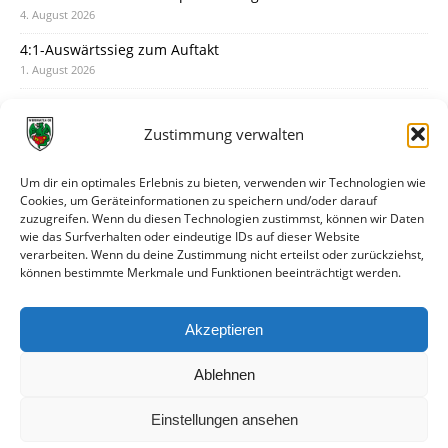
4. August 2026
4:1-Auswärtssieg zum Auftakt
1. August 2026
Pokal: Wormatia muss zu Schott Mainz
31. Juli 2026
Zustimmung verwalten
Wormatia trauert um Jürgen Dinger
30. Juli 2026
Um dir ein optimales Erlebnis zu bieten, verwenden wir Technologien wie
Cookies, um Geräteinformationen zu speichern und/oder darauf
Deine Spielminute: 89+1
zuzugreifen. Wenn du diesen Technologien zustimmst, können wir Daten
28. Juli 2026
wie das Surfverhalten oder eindeutige IDs auf dieser Website
verarbeiten. Wenn du deine Zustimmung nicht erteilst oder zurückziehst,
Neuer Rückensponsor
können bestimmte Merkmale und Funktionen beeinträchtigt werden.
28. Juli 2026
Neue Podcast-Folge: So tickt Björn!
Akzeptieren
27. Juli 2026
Ablehnen
Einstellungen ansehen