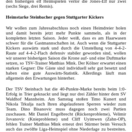
den bisherigen elf Heimspielen verlor die Jones-Elf nur zwei
(sechs Siege, drei Remis).
Heimstarke Steinbacher gegen Stuttgarter Kickers
Wir wollen zum Jahresabschluss noch einen Heimdreier holen
und damit bereits jetzt mehr Punkte sammeln, als in der
kompletten letzten Saison. Jeder weiß, dass es am Haarwasen
schwer für die Gastmannschaften ist. Auch wenn die Stuttgarter
Kickers auswärts stark und durch die Umstellung von 4-4-2-
Raute auf 4-4-2-Flach defensiv stabiler geworden sind, wollen
wir unserer bisherigen Saison die Krone auf- und eine Duftmarke
setzen, so TSV-Trainer Matthias Mink. Der Kölner erwartet einen
starken Gegner: Die Gäste sind individuell sehr gut besetzt und
haben eine gute Auswärts-Statistik. Allerdings läuft man
allgemein den Erwartungen hinterher.
Der TSV Steinbach hat die 40-Punkte-Marke bereits beim 1:0-
Erfolg in Trier geknackt und liegt nur drei Zähler hinter dem SV
Waldhof Mannheim. Am Samstag stoßen Timo Kunert und
Nikola Trkulja nach Ihren abgelaufenen Sperren wieder zum
Team. Dino Bisanovic muss dagegen noch zwei Partien
zuschauen. Mit Daniel Engelbrecht (Rückenprobleme), Velimir
Jovanovic (Knieprobleme) und Cliff Uyimwen (Zahn-OP),
fehlen Trainer Matthias Mink erneut drei Stürmer beim Versuch
auch das zwölfte Liga-Heimspiel ohne Niederlage zu bestreiten.