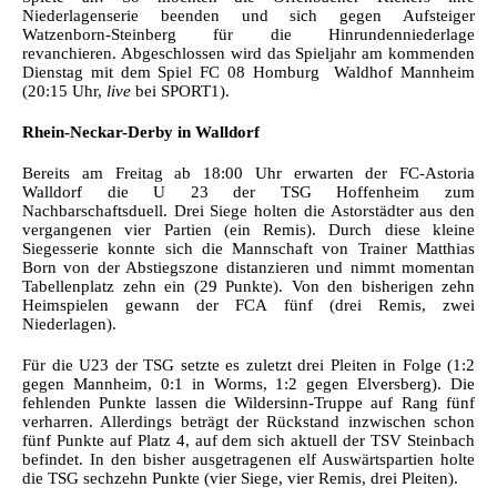
Niederlagenserie beenden und sich gegen Aufsteiger
Watzenborn-Steinberg für die Hinrundenniederlage
revanchieren. Abgeschlossen wird das Spieljahr am kommenden
Dienstag mit dem Spiel FC 08 Homburg  Waldhof Mannheim
(20:15 Uhr,
live
bei SPORT1).
Rhein-Neckar-Derby in Walldorf
Bereits am Freitag ab 18:00 Uhr erwarten der FC-Astoria
Walldorf die U 23 der TSG Hoffenheim zum
Nachbarschaftsduell. Drei Siege holten die Astorstädter aus den
vergangenen vier Partien (ein Remis). Durch diese kleine
Siegesserie konnte sich die Mannschaft von Trainer Matthias
Born von der Abstiegszone distanzieren und nimmt momentan
Tabellenplatz zehn ein (29 Punkte). Von den bisherigen zehn
Heimspielen gewann der FCA fünf (drei Remis, zwei
Niederlagen).
Für die U23 der TSG setzte es zuletzt drei Pleiten in Folge (1:2
gegen Mannheim, 0:1 in Worms, 1:2 gegen Elversberg). Die
fehlenden Punkte lassen die Wildersinn-Truppe auf Rang fünf
verharren. Allerdings beträgt der Rückstand inzwischen schon
fünf Punkte auf Platz 4, auf dem sich aktuell der TSV Steinbach
befindet. In den bisher ausgetragenen elf Auswärtspartien holte
die TSG sechzehn Punkte (vier Siege, vier Remis, drei Pleiten).