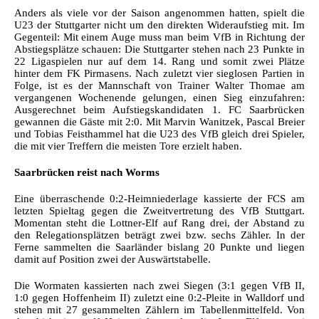
Anders als viele vor der Saison angenommen hatten, spielt die
U23 der Stuttgarter nicht um den direkten Wideraufstieg mit. Im
Gegenteil: Mit einem Auge muss man beim VfB in Richtung der
Abstiegsplätze schauen: Die Stuttgarter stehen nach 23 Punkte in
22 Ligaspielen nur auf dem 14. Rang und somit zwei Plätze
hinter dem FK Pirmasens. Nach zuletzt vier sieglosen Partien in
Folge, ist es der Mannschaft von Trainer Walter Thomae am
vergangenen Wochenende gelungen, einen Sieg einzufahren:
Ausgerechnet beim Aufstiegskandidaten 1. FC Saarbrücken
gewannen die Gäste mit 2:0. Mit Marvin Wanitzek, Pascal Breier
und Tobias Feisthammel hat die U23 des VfB gleich drei Spieler,
die mit vier Treffern die meisten Tore erzielt haben.
Saarbrücken reist nach Worms
Eine überraschende 0:2-Heimniederlage kassierte der FCS am
letzten Spieltag gegen die Zweitvertretung des VfB Stuttgart.
Momentan steht die Lottner-Elf auf Rang drei, der Abstand zu
den Relegationsplätzen beträgt zwei bzw. sechs Zähler. In der
Ferne sammelten die Saarländer bislang 20 Punkte und liegen
damit auf Position zwei der Auswärtstabelle.
Die Wormaten kassierten nach zwei Siegen (3:1 gegen VfB II,
1:0 gegen Hoffenheim II) zuletzt eine 0:2-Pleite in Walldorf und
stehen mit 27 gesammelten Zählern im Tabellenmittelfeld. Von