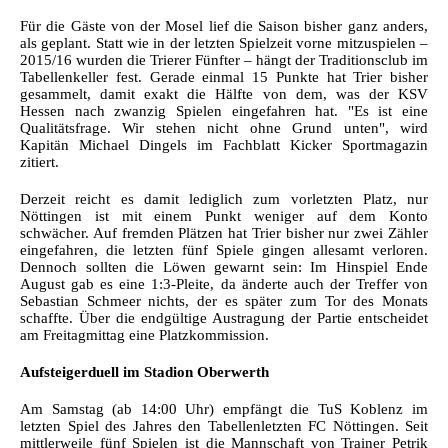
Für die Gäste von der Mosel lief die Saison bisher ganz anders,
als geplant. Statt wie in der letzten Spielzeit vorne mitzuspielen –
2015/16 wurden die Trierer Fünfter – hängt der Traditionsclub im
Tabellenkeller fest. Gerade einmal 15 Punkte hat Trier bisher
gesammelt, damit exakt die Hälfte von dem, was der KSV
Hessen nach zwanzig Spielen eingefahren hat. "Es ist eine
Qualitätsfrage. Wir stehen nicht ohne Grund unten", wird
Kapitän Michael Dingels im Fachblatt Kicker Sportmagazin
zitiert.
Derzeit reicht es damit lediglich zum vorletzten Platz, nur
Nöttingen ist mit einem Punkt weniger auf dem Konto
schwächer. Auf fremden Plätzen hat Trier bisher nur zwei Zähler
eingefahren, die letzten fünf Spiele gingen allesamt verloren.
Dennoch sollten die Löwen gewarnt sein: Im Hinspiel Ende
August gab es eine 1:3-Pleite, da änderte auch der Treffer von
Sebastian Schmeer nichts, der es später zum Tor des Monats
schaffte. Über die endgültige Austragung der Partie entscheidet
am Freitagmittag eine Platzkommission.
Aufsteigerduell im Stadion Oberwerth
Am Samstag (ab 14:00 Uhr) empfängt die TuS Koblenz im
letzten Spiel des Jahres den Tabellenletzten FC Nöttingen. Seit
mittlerweile fünf Spielen ist die Mannschaft von Trainer Petrik