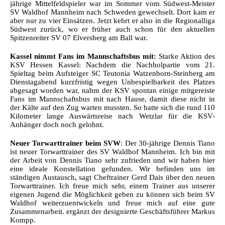
jährige Mittelfeldspieler war im Sommer vom Südwest-Meister
SV Waldhof Mannheim nach Schweden gewechselt. Dort kam er
aber nur zu vier Einsätzen. Jetzt kehrt er also in die Regionalliga
Südwest zurück, wo er früher auch schon für den aktuellen
Spitzenreiter SV 07 Elversberg am Ball war.
Kassel nimmt Fans im Mannschaftsbus mit:
Starke Aktion des
KSV Hessen Kassel: Nachdem die Nachholpartie vom 21.
Spieltag beim Aufsteiger SC Teutonia Watzenborn-Steinberg am
Dienstagabend kurzfristig wegen Unbespielbarkeit des Platzes
abgesagt worden war, nahm der KSV spontan einige mitgereiste
Fans im Mannschaftsbus mit nach Hause, damit diese nicht in
der Kälte auf den Zug warten mussten. So hatte sich die rund 110
Kilometer lange Auswärtsreise nach Wetzlar für die KSV-
Anhänger doch noch gelohnt.
Neuer Torwarttrainer beim SVW
: Der 30-jährige Dennis Tiano
ist neuer Torwarttrainer des SV Waldhof Mannheim. Ich bin mit
der Arbeit von Dennis Tiano sehr zufrieden und wir haben hier
eine ideale Konstellation gefunden. Wir befinden uns im
ständigen Austausch, sagt Cheftrainer Gerd Dais über den neuen
Torwarttrainer. Ich freue mich sehr, einem Trainer aus unserer
eigenen Jugend die Möglichkeit geben zu können sich beim SV
Waldhof weiterzuentwickeln und freue mich auf eine gute
Zusammenarbeit. ergänzt der designierte Geschäftsführer Markus
Kompp.