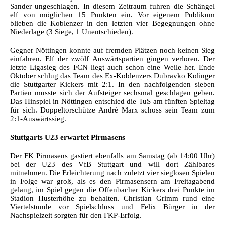
Sander ungeschlagen. In diesem Zeitraum fuhren die Schängel
elf von möglichen 15 Punkten ein. Vor eigenem Publikum
blieben die Koblenzer in den letzten vier Begegnungen ohne
Niederlage (3 Siege, 1 Unentschieden).
Gegner Nöttingen konnte auf fremden Plätzen noch keinen Sieg
einfahren. Elf der zwölf Auswärtspartien gingen verloren. Der
letzte Ligasieg des FCN liegt auch schon eine Weile her. Ende
Oktober schlug das Team des Ex-Koblenzers Dubravko Kolinger
die Stuttgarter Kickers mit 2:1. In den nachfolgenden sieben
Partien musste sich der Aufsteiger sechsmal geschlagen geben.
Das Hinspiel in Nöttingen entschied die TuS am fünften Spieltag
für sich. Doppeltorschütze André Marx schoss sein Team zum
2:1-Auswärtssieg.
Stuttgarts U23 erwartet Pirmasens
Der FK Pirmasens gastiert ebenfalls am Samstag (ab 14:00 Uhr)
bei der U23 des VfB Stuttgart und will dort Zählbares
mitnehmen. Die Erleichterung nach zuletzt vier sieglosen Spielen
in Folge war groß, als es den Pirmasensern am Freitagabend
gelang, im Spiel gegen die Offenbacher Kickers drei Punkte im
Stadion Husterhöhe zu behalten. Christian Grimm rund eine
Viertelstunde vor Spielschluss und Felix Bürger in der
Nachspielzeit sorgten für den FKP-Erfolg.