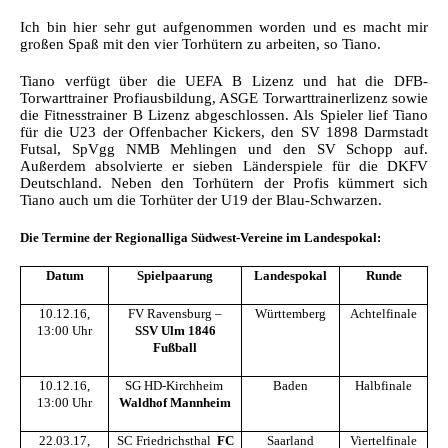
Ich bin hier sehr gut aufgenommen worden und es macht mir
großen Spaß mit den vier Torhütern zu arbeiten, so Tiano.
Tiano verfügt über die UEFA B Lizenz und hat die DFB-
Torwarttrainer Profiausbildung, ASGE Torwarttrainerlizenz sowie
die Fitnesstrainer B Lizenz abgeschlossen. Als Spieler lief Tiano
für die U23 der Offenbacher Kickers, den SV 1898 Darmstadt
Futsal, SpVgg NMB Mehlingen und den SV Schopp auf.
Außerdem absolvierte er sieben Länderspiele für die DKFV
Deutschland. Neben den Torhütern der Profis kümmert sich
Tiano auch um die Torhüter der U19 der Blau-Schwarzen.
Die Termine der Regionalliga Südwest-Vereine im Landespokal:
Datum
Spielpaarung
Landespokal
Runde
10.12.16,
FV Ravensburg –
Württemberg
Achtelfinale
13:00 Uhr
SSV Ulm 1846
Fußball
10.12.16,
SG HD-Kirchheim 
Baden
Halbfinale
13:00 Uhr
Waldhof Mannheim
22.03.17,
SC Friedrichsthal 
FC
Saarland
Viertelfinale