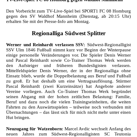
Den Vorbericht zum TV-Live-Spiel bei SPORT1 FC 08 Homburg
gegen den SV Waldhof Mannheim (Dienstag, ab 20:15 Uhr)
erhalten Sie mit der Presse-Info am Montag.
Regionalliga Südwest Splitter
Werner und Reinhardt verlassen SSV:
Südwest-Regionalligist
SSV Ulm 1846 Fußball nimmt kurz vor Beginn der Winterpause
einige personelle Veränderungen vor. Die Spieler Denis Werner
und Pascal Reinhardt sowie Co-Trainer Thomas Werk werden
den Aufsteiger und früheren Bundesligisten verlassen.
Mittelfeldspieler Denis Werner, der in der Regionalliga ohne
Einsatz blieb, wurde die Doppelbelastung aus Beruf und Fußball
zu groß. Er bat deshalb um eine Vertragsauflösung. Stürmer
Pascal Reinhardt (zwei Kurzeinsätze) hat Angebote anderer
Vereine vorliegen. Auch Co-Trainer Thomas Werk begründet
seinen Abgang mit der hohen zeitlichen Belastung: Familie,
Beruf und dazu noch die vielen Trainingseinheiten, die weiten
Fahrten zu den Auswärtsspielen – teilweise noch verbunden mit
Übernachtungen – das lässt sich für mich nicht mehr unter einen
Hut bringen.
Neuzugang für Watzenborn:
Marcel Avdic wechselt Anfang des
neuen Jahres zum Südwest-Regionalligisten SC Teutonia