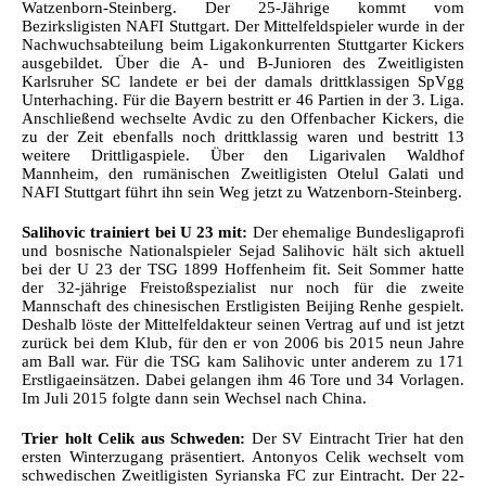
Watzenborn-Steinberg. Der 25-Jährige kommt vom
Bezirksligisten NAFI Stuttgart. Der Mittelfeldspieler wurde in der
Nachwuchsabteilung beim Ligakonkurrenten Stuttgarter Kickers
ausgebildet. Über die A- und B-Junioren des Zweitligisten
Karlsruher SC landete er bei der damals drittklassigen SpVgg
Unterhaching. Für die Bayern bestritt er 46 Partien in der 3. Liga.
Anschließend wechselte Avdic zu den Offenbacher Kickers, die
zu der Zeit ebenfalls noch drittklassig waren und bestritt 13
weitere Drittligaspiele. Über den Ligarivalen Waldhof
Mannheim, den rumänischen Zweitligisten Otelul Galati und
NAFI Stuttgart führt ihn sein Weg jetzt zu Watzenborn-Steinberg.
Salihovic trainiert bei U 23 mit:
Der ehemalige Bundesligaprofi
und bosnische Nationalspieler Sejad Salihovic hält sich aktuell
bei der U 23 der TSG 1899 Hoffenheim fit. Seit Sommer hatte
der 32-jährige Freistoßspezialist nur noch für die zweite
Mannschaft des chinesischen Erstligisten Beijing Renhe gespielt.
Deshalb löste der Mittelfeldakteur seinen Vertrag auf und ist jetzt
zurück bei dem Klub, für den er von 2006 bis 2015 neun Jahre
am Ball war. Für die TSG kam Salihovic unter anderem zu 171
Erstligaeinsätzen. Dabei gelangen ihm 46 Tore und 34 Vorlagen.
Im Juli 2015 folgte dann sein Wechsel nach China.
Trier holt Celik aus Schweden:
Der SV Eintracht Trier hat den
ersten Winterzugang präsentiert. Antonyos Celik wechselt vom
schwedischen Zweitligisten Syrianska FC zur Eintracht. Der 22-