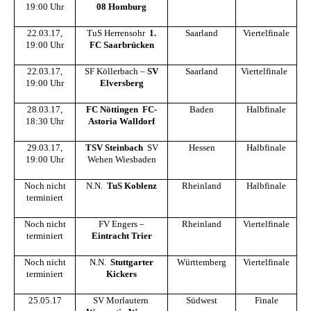
19:00 Uhr
08 Homburg
22.03.17,
TuS Herrensohr 
1.
Saarland
Viertelfinale
19:00 Uhr
FC Saarbrücken
22.03.17,
SF Köllerbach –
SV
Saarland
Viertelfinale
19:00 Uhr
Elversberg
28.03.17,
FC Nöttingen  FC-
Baden
Halbfinale
18:30 Uhr
Astoria Walldorf
29.03.17,
TSV Steinbach
 SV
Hessen
Halbfinale
19:00 Uhr
Wehen Wiesbaden
Noch nicht
N.N. 
TuS Koblenz
Rheinland
Halbfinale
terminiert
Noch nicht
FV Engers –
Rheinland
Viertelfinale
terminiert
Eintracht Trier
Noch nicht
N.N. 
Stuttgarter
Württemberg
Viertelfinale
terminiert
Kickers
25.05.17
SV Morlautern 
Südwest
Finale