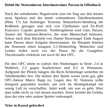
Debüt für Watzenborns Interimstrainer Parson in Offenbach
Nach der anhaltenden Negativserie (nur ein Sieg aus den letzten
neun Spielen) und der damit verbundenen Tabellensituation
(Platz 17) hat Aufsteiger Teutonia Watzenborn-Steinberg die
Reißleine gezogen und sich von Cheftrainer und Ex-Profi
Francisco Copado getrennt. Vorübergehend wird Gino Parson,
Trainer der Teutonen-Reserve, die erste Mannschaft betreuen.
Schon nach dem Rücktritt von Daniel Steuernagel Ende August
hatte Parson diese Aufgabe übernommen. Im Hinspiel feierten
die Teutonen einen knappen 2:1-Heimerfolg. Weinecker und
Lemke trafen noch vor der Pause für die Gastgeber,
Theodosiadis verkürzte nur noch für den OFC.
Für den OFC setzte es zuletzt drei Niederlagen in Serie: 2:4 in
Walldorf, 2:3 gegen Saarbrücken und 0:2 in Pirmasens.
Aufgrund der Pleiten hängen die Reck-Schützlinge weiterhin im
Tabellenkeller fest. Die letzten drei Spiele waren nicht gut, gibt
OFC-Akteur Marco Rapp zu. Gegen den SC Teutonia sollte
dringend gepunktet werden, um sich im Abstiegskampf ein
wenig Luft zu verschaffen. Jeder weiß, um was es geht. Aber
man sollte nicht zu viel daraus machen. Sonst besteht die Gefahr,
dass der eine oder andere Spieler verkrampft.
Trier in Kassel gefordert