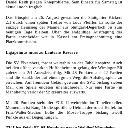
Daniel Reith plagen Knieprobleme. Sein Einsatz für Samstag ist
aktuell noch fraglich.
Das Hinspiel am 26. August gewannen die Stuttgarter Kickers
2:1 durch einen späten Treffer von Luca Pfeiffer. Es sollte der
einzige Heimsieg der Männer aus Stuttgart-Degerloch bis zum
heutigen Tage bleiben. Über die endgültige Austragung der
Partie entscheidet wie in Kassel am Freitagnachmittag eine
Platzkommission.
Ligaprimus muss zu Lauterns Reserve
Die SV Elversberg thront weiterhin an der Tabellenspitze. Auch
bei den offensivstarken Hoffenheimern gelang der Wiesinger-Elf
zuletzt ein 2:1-Auswärtserfolg. Mit 48 Punkten aus 22 Partien
sind die Saarländer auf einem guten Weg, die Aufstiegsspiele zu
erreichen. Auf fremdem Geläuf gewann die SVE bislang sieben
Mal, drei Spiele endeten unentschieden. Nur eine Partie (in
Mannheim) verlor der Spitzenreiter auswärts.
Mit 20 Punkten steht der FCK II weiterhin im Tabellenkeller.
Momentan ist Rang 16 die sportliche Heimat der roten Teufel. Im
Fritz-Walter-Stadion holte die Moser-Truppe bislang zwölf
Punkte aus elf Begegnungen.
TV-Live-Spiel: FC 08 Homburg gegen Waldhof Mannheim