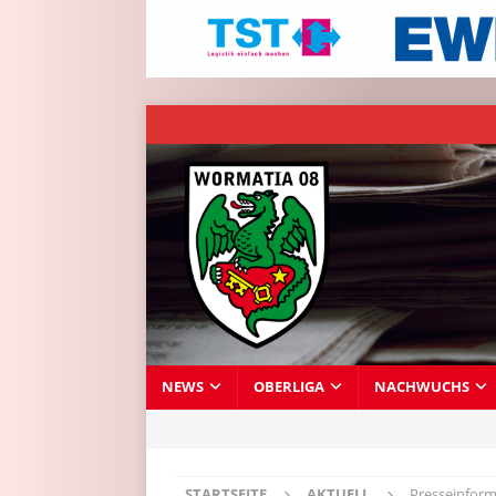
NEWS
OBERLIGA
NACHWUCHS
STARTSEITE
AKTUELL
Presseinform