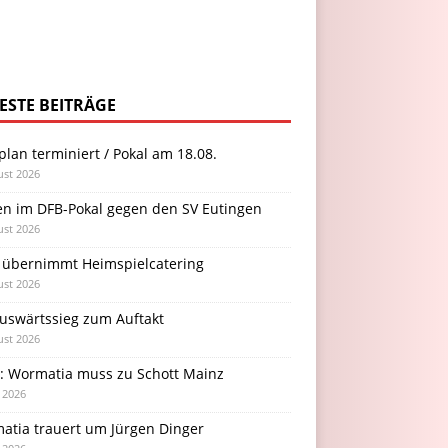
ESTE BEITRÄGE
plan terminiert / Pokal am 18.08.
ust 2026
en im DFB-Pokal gegen den SV Eutingen
ust 2026
 übernimmt Heimspielcatering
ust 2026
Auswärtssieg zum Auftakt
ust 2026
l: Wormatia muss zu Schott Mainz
i 2026
atia trauert um Jürgen Dinger