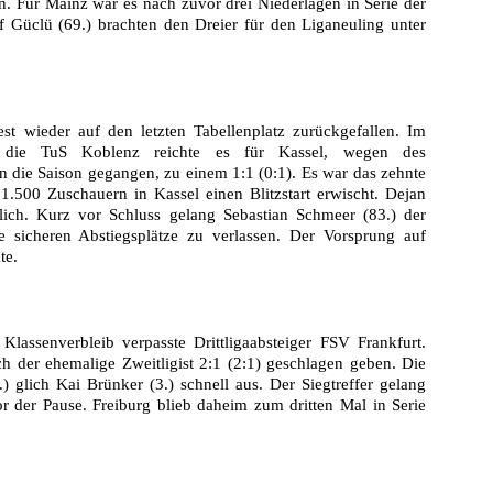
. Für Mainz war es nach zuvor drei Niederlagen in Serie der
if Güclü (69.) brachten den Dreier für den Liganeuling unter
st wieder auf den letzten Tabellenplatz zurückgefallen. Im
n die TuS Koblenz reichte es für Kassel, wegen des
 die Saison gegangen, zu einem 1:1 (0:1). Es war das zehnte
1.500 Zuschauern in Kassel einen Blitzstart erwischt. Dejan
tlich. Kurz vor Schluss gelang Sebastian Schmeer (83.) der
e sicheren Abstiegsplätze zu verlassen. Der Vorsprung auf
te.
assenverbleib verpasste Drittligaabsteiger FSV Frankfurt.
h der ehemalige Zweitligist 2:1 (2:1) geschlagen geben. Die
) glich Kai Brünker (3.) schnell aus. Der Siegtreffer gelang
 der Pause. Freiburg blieb daheim zum dritten Mal in Serie