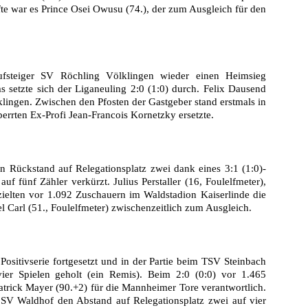
te war es Prince Osei Owusu (74.), der zum Ausgleich für den
ufsteiger SV Röchling Völklingen wieder einen Heimsieg
setzte sich der Liganeuling 2:0 (1:0) durch. Felix Dausend
lklingen. Zwischen den Pfosten der Gastgeber stand erstmals in
sperrten Ex-Profi Jean-Francois Kornetzky ersetzte.
n Rückstand auf Relegationsplatz zwei dank eines 3:1 (1:0)-
f fünf Zähler verkürzt. Julius Perstaller (16, Foulelfmeter),
ielten vor 1.092 Zuschauern im Waldstadion Kaiserlinde die
el Carl (51., Foulelfmeter) zwischenzeitlich zum Ausgleich.
sitivserie fortgesetzt und in der Partie beim TSV Steinbach
ier Spielen geholt (ein Remis). Beim 2:0 (0:0) vor 1.465
trick Mayer (90.+2) für die Mannheimer Tore verantwortlich.
 SV Waldhof den Abstand auf Relegationsplatz zwei auf vier