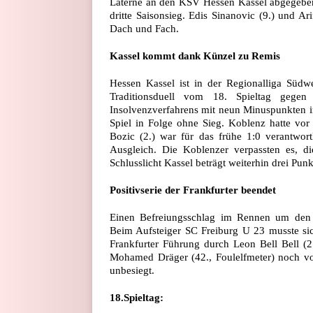
Laterne an den KSV Hessen Kassel abgegeben
dritte Saisonsieg. Edis Sinanovic (9.) und Ar
Dach und Fach.
Kassel kommt dank Künzel zu Remis
Hessen Kassel ist in der Regionalliga Südwe
Traditionsduell vom 18. Spieltag gege
Insolvenzverfahrens mit neun Minuspunkten in
Spiel in Folge ohne Sieg. Koblenz hatte vor 
Bozic (2.) war für das frühe 1:0 verantwor
Ausgleich. Die Koblenzer verpassten es, di
Schlusslicht Kassel beträgt weiterhin drei Punk
Positivserie der Frankfurter beendet
Einen Befreiungsschlag im Rennen um den Kl
Beim Aufsteiger SC Freiburg U 23 musste sic
Frankfurter Führung durch Leon Bell Bell (2.
Mohamed Dräger (42., Foulelfmeter) noch vor
unbesiegt.
18.Spieltag: