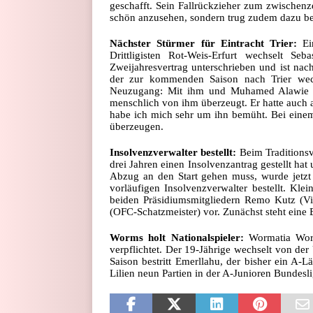
geschafft. Sein Fallrückzieher zum zwischenze
schön anzusehen, sondern trug zudem dazu bei
Nächster Stürmer für Eintracht Trier:
Ei
Drittligisten Rot-Weis-Erfurt wechselt S
Zweijahresvertrag unterschrieben und ist na
der zur kommenden Saison nach Trier wech
Neuzugang: Mit ihm und Muhamed Alawie ha
menschlich von ihm überzeugt. Er hatte auch a
habe ich mich sehr um ihn bemüht. Bei einem
überzeugen.
Insolvenzverwalter bestellt:
Beim Traditionsv
drei Jahren einen Insolvenzantrag gestellt h
Abzug an den Start gehen muss, wurde jetz
vorläufigen Insolvenzverwalter bestellt. Klei
beiden Präsidiumsmitgliedern Remo Kutz (V
(OFC-Schatzmeister) vor. Zunächst steht eine
Worms holt Nationalspieler:
Wormatia Worm
verpflichtet. Der 19-Jährige wechselt von d
Saison bestritt Emerllahu, der bisher ein A-L
Lilien neun Partien in der A-Junioren Bundesl