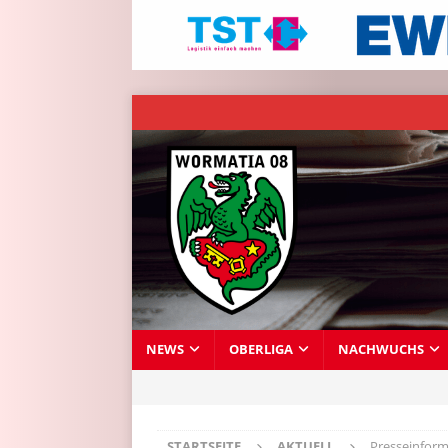
NEWS
OBERLIGA
NACHWUCHS
STARTSEITE
AKTUELL
Presseinform