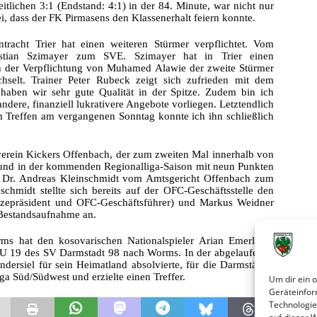
itlichen 3:1 (Endstand: 4:1) in der 84. Minute, war nicht nur
, dass der FK Pirmasens den Klassenerhalt feiern konnte.
ntracht Trier hat einen weiteren Stürmer verpflichtet. Vom
ebastian Szimayer zum SVE. Szimayer hat in Trier einen
ch der Verpflichtung von Muhamed Alawie der zweite Stürmer
selt. Trainer Peter Rubeck zeigt sich zufrieden mit dem
ben wir sehr gute Qualität in der Spitze. Zudem bin ich
ndere, finanziell lukrativere Angebote vorliegen. Letztendlich
 Treffen am vergangenen Sonntag konnte ich ihn schließlich
erein Kickers Offenbach, der zum zweiten Mal innerhalb von
at und in der kommenden Regionalliga-Saison mit neun Punkten
t Dr. Andreas Kleinschmidt vom Amtsgericht Offenbach zum
nschmidt stellte sich bereits auf der OFC-Geschäftsstelle den
izepräsident und OFC-Geschäftsführer) und Markus Weidner
 Bestandsaufnahme an.
s hat den kosovarischen Nationalspieler Arian Emerllahu
er U 19 des SV Darmstadt 98 nach Worms. In der abgelaufenen
ändersiel für sein Heimatland absolvierte, für die Darmstädter
iga Süd/Südwest und erzielte einen Treffer.
Um dir ein 
Geräteinfor
Technologie