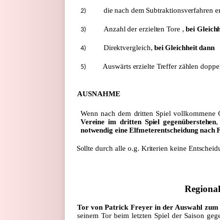
die
nach
dem
Subtraktionsverfahren
e
2)
Anzahl
der
erzielten
Tore
,
bei
Gleichh
3)
Direktvergleich,
bei
Gleichheit
dann
4)
Auswärts
erzielte
Treffer
zählen
doppel
5)
AUSNAHME
Wenn
nach
dem
dritten
Spiel
vollkommene
Vereine
im
dritten
Spiel
gegenüberstehen
,
notwendig
eine
Elfmeterentscheidung
nach
F
Sollte
durch
alle
o.g.
Kriterien
keine
Entscheid
6)
Regional
Tor von Patrick Freyer in der Auswahl zum
seinem Tor beim letzten Spiel der Saison g