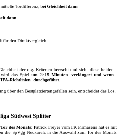
rmittelte
Tordifferenz,
bei
Gleichheit
dann
eit
dann
t
für
den
Direktvergleich
Gleichheit
der
o.g.
Kriterien
herrscht
und
sich
diese
beiden
wird
das
Spiel
um
2×15
Minuten
verlängert
und
wenn
IFA-Richtlinien
durchgeführt.
ung
über
den
Bestplatzierten
gefallen
sein,
entscheidet
das
Los.
liga Südwest
Splitter
 Tor des Monats:
Patrick Freyer vom FK Pirmasens hat es mit
egen die SpVgg Neckarelz in die Auswahl zum Tor des Monats