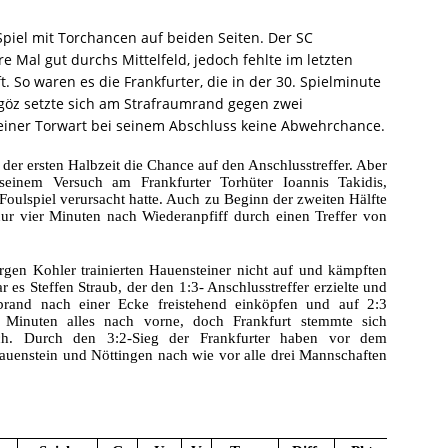
 Spiel mit Torchancen auf beiden Seiten. Der SC
 Mal gut durchs Mittelfeld, jedoch fehlte im letzten
. So waren es die Frankfurter, die in der 30. Spielminute
kgöz setzte sich am Strafraumrand gegen zwei
iner Torwart bei seinem Abschluss keine Abwehrchance.
 der ersten Halbzeit die Chance auf den Anschlusstreffer. Aber
seinem Versuch am Frankfurter Torhüter Ioannis Takidis,
oulspiel verursacht hatte. Auch zu Beginn der zweiten Hälfte
ur vier Minuten nach Wiederanpfiff durch einen Treffer von
rgen Kohler trainierten Hauensteiner nicht auf und kämpften
r es Steffen Straub, der den 1:3- Anschlusstreffer erzielte und
brand nach einer Ecke freistehend einköpfen und auf 2:3
n Minuten alles nach vorne, doch Frankfurt stemmte sich
ch. Durch den 3:2-Sieg der Frankfurter haben vor dem
uenstein und Nöttingen nach wie vor alle drei Mannschaften