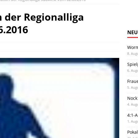
 der Regionalliga
6.2016
NEU
Worm
8. Aug
Spiel
6. Aug
Frau
5. Aug
Nock
4. Aug
4:1-
1. Aug
Poka