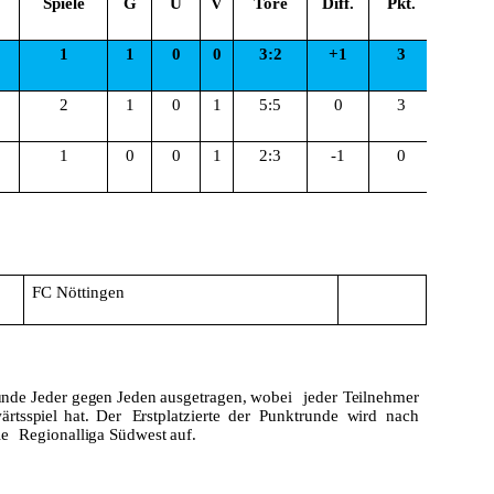
Spiele
G
U
V
Tore
Diff.
Pkt.
1
1
0
0
3:2
+1
3
2
1
0
1
5:5
0
3
1
0
0
1
2:3
-1
0
FC Nöttingen
unde
Jeder
gegen
Jeden
ausgetragen,
wobei
jeder
Teilnehmer
rtsspiel
hat.
Der
Erstplatzierte
der
Punktrunde
wird
nach
ie
Regionalliga
Südwest
auf.