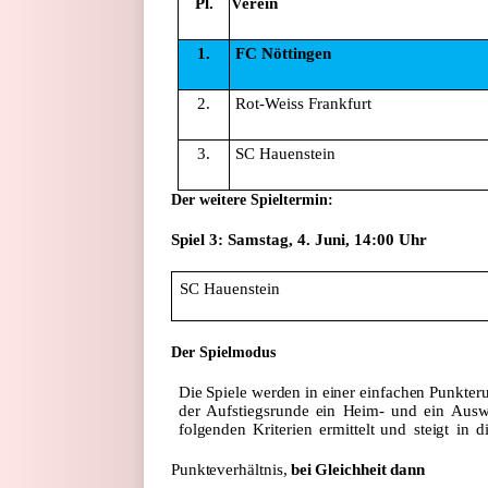
Pl.
Verein
1.
FC Nöttingen
2.
Rot-Weiss Frankfurt
3.
SC Hauenstein
Der weitere Spieltermin:
Spiel 3: Samstag, 4. Juni, 14:00 Uhr
SC Hauenstein
Der Spielmodus
Die
Spiele
werden
in
einer
einfachen
Punkter
der
Aufstiegsrunde
ein
Heim-
und
ein
Auswä
folgenden
Kriterien
ermittelt
und
steigt
in
d
Punkteverhältnis,
bei
Gleichheit
dann
1)