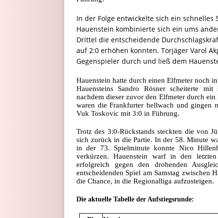
In der Folge entwickelte sich ein schnelles
Hauenstein kombinierte sich ein ums andere
Drittel die entscheidende Durchschlagskraft
auf 2:0 erhöhen konnten. Torjäger Varol A
Gegenspieler durch und ließ dem Hauenste
Hauenstein hatte durch einen Elfmeter noch in
Hauensteins Sandro Rösner scheiterte mit 
nachdem dieser zuvor den Elfmeter durch ein F
waren die Frankfurter hellwach und gingen n
Vuk Toskovic mit 3:0 in Führung.
Trotz des 3:0-Rückstands steckten die von Jü
sich zurück in die Partie. In der 58. Minute wa
in der 73. Spielminute konnte Nico Hillen
verkürzen. Hauenstein warf in den letzte
erfolgreich gegen den drohenden Ausglei
entscheidenden Spiel am Samstag zwischen Ha
die Chance, in die Regionalliga aufzusteigen.
Die aktuelle Tabelle der Aufstiegsrunde: