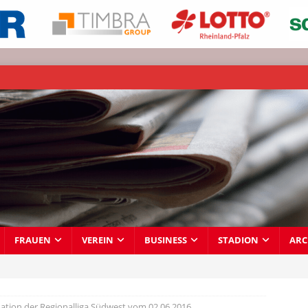
FRAUEN
VEREIN
BUSINESS
STADION
ARC
ation der Regionalliga Südwest vom 02.06.2016