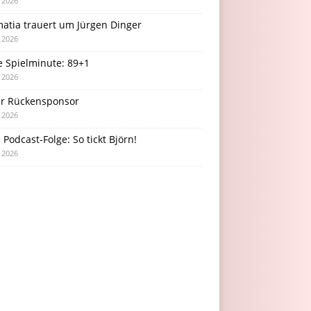
i 2026
atia trauert um Jürgen Dinger
i 2026
e Spielminute: 89+1
i 2026
r Rückensponsor
i 2026
Podcast-Folge: So tickt Björn!
i 2026