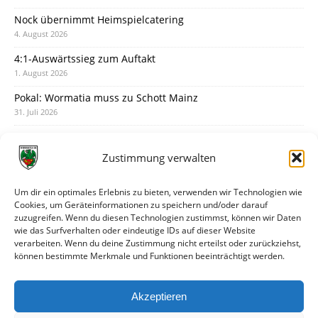
Nock übernimmt Heimspielcatering
4. August 2026
4:1-Auswärtssieg zum Auftakt
1. August 2026
Pokal: Wormatia muss zu Schott Mainz
31. Juli 2026
Wormatia trauert um Jürgen Dinger
30. Juli 2026
Zustimmung verwalten
Deine Spielminute: 89+1
28. Juli 2026
Um dir ein optimales Erlebnis zu bieten, verwenden wir Technologien wie
Cookies, um Geräteinformationen zu speichern und/oder darauf
Neuer Rückensponsor
zuzugreifen. Wenn du diesen Technologien zustimmst, können wir Daten
28. Juli 2026
wie das Surfverhalten oder eindeutige IDs auf dieser Website
verarbeiten. Wenn du deine Zustimmung nicht erteilst oder zurückziehst,
Neue Podcast-Folge: So tickt Björn!
können bestimmte Merkmale und Funktionen beeinträchtigt werden.
27. Juli 2026
Eindrücke vom Stadionfest
Akzeptieren
27. Juli 2026