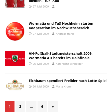
bleiben!“ für  7,00
27. Mai 2009
Wormatia und TuS Hochheim starten
Kooperation im Nachwuchsbereich
27. Mai 2009
Andreas Hahn
AH-Fußball-Stadtmeisterschaft 2009:
Wormatia AH bereits im Halbfinale
26. Mai 2009
Karl-Heinz Schneider
Eichbaum spendiert Freibier nach Lotte-Spiel
26. Mai 2009
Malte Kromm
1
2
…
6
»