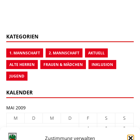
KATEGORIEN
1. MANNSCHAFT
2. MANNSCHAFT
AKTUELL
ALTE HERREN
FRAUEN & MÄDCHEN
INKLUSION
JUGEND
KALENDER
MAI 2009
M
D
M
D
F
S
S
1
2
3
Zustimmung verwalten
4
5
6
7
8
9
10