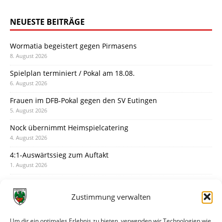
NEUESTE BEITRÄGE
Wormatia begeistert gegen Pirmasens
8. August 2026
Spielplan terminiert / Pokal am 18.08.
6. August 2026
Frauen im DFB-Pokal gegen den SV Eutingen
5. August 2026
Nock übernimmt Heimspielcatering
4. August 2026
4:1-Auswärtssieg zum Auftakt
1. August 2026
Pokal: Wormatia muss zu Schott Mainz
31. Juli 2026
Zustimmung verwalten
Wormatia trauert um Jürgen Dinger
30. Juli 2026
Um dir ein optimales Erlebnis zu bieten, verwenden wir Technologien wie