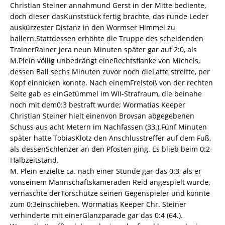
Christian Steiner annahmund Gerst in der Mitte bediente,
doch dieser dasKunststück fertig brachte, das runde Leder
auskürzester Distanz in den Wormser Himmel zu
ballern.Stattdessen erhöhte die Truppe des scheidenden
TrainerRainer Jera neun Minuten später gar auf 2:0, als
M.Plein völlig unbedrängt eineRechtsflanke von Michels,
dessen Ball sechs Minuten zuvor noch dieLatte streifte, per
Kopf einnicken konnte. Nach einemFreistoß von der rechten
Seite gab es einGetümmel im WII-Strafraum, die beinahe
noch mit dem0:3 bestraft wurde; Wormatias Keeper
Christian Steiner hielt einenvon Brovsan abgegebenen
Schuss aus acht Metern im Nachfassen (33.).Fünf Minuten
später hatte TobiasKlotz den Anschlusstreffer auf dem Fuß,
als dessenSchlenzer an den Pfosten ging. Es blieb beim 0:2-
Halbzeitstand.
M. Plein erzielte ca. nach einer Stunde gar das 0:3, als er
vonseinem Mannschaftskameraden Reid angespielt wurde,
vernaschte derTorschütze seinen Gegenspieler und konnte
zum 0:3einschieben. Wormatias Keeper Chr. Steiner
verhinderte mit einerGlanzparade gar das 0:4 (64.).