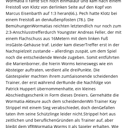
Wormatia II raffte sich noch einmalauf und kam nach einem
Freistoß von Klotz von derlinken Seite auf den Kopf von
Marcus Eisenbarth auf 1:3 heran(66.). Pech hatte Klotz bei
einem Freistoß an denAußenpfosten (78.). Die
BemühungenWormatias reichten letztendlich nur noch zum
2:3-Anschlusstrefferdurch Youngster Andreas Feller, der mit
einem Flachschuss aus 16Metern mit dem linken Fuß
insGäste-Gehäuse traf. Leider kam dieserTreffer erst in der
Nachspielzeit zustande – allerdings zuspät, um dem Spiel
noch die entscheidende Wende zugeben. Somit entführten
die Marienborner, die hierin Worms keineswegs wie ein
Absteiger auftraten, verdient alle dreiPunkte. Die
Gästespieler machten ihrem zumSaisonende scheidenden
Trainer, der erst während derRunde die Nachfolge von
Patrick Huppert übernommenhatte, ein kleines
Abschiedsgeschenk in Form dieses Dreiers. Gernehätte die
Wormatia-Akteure auch dem scheidendenWII-Trainer Kay
Strippel mit einem Sieg verabschiedet, doch denGefallen
taten ihm seine Schützlinge leider nicht.Strippel hört aus
zeitlichen und beruflichenGründen als Trainer auf, aber
bleibt dem VfRWormatia Worms II als Spieler erhalten. Wie