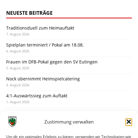
NEUESTE BEITRÄGE
Traditionsduell zum Heimauftakt
7. August 2026
Spielplan terminiert / Pokal am 18.08.
6. August 2026
Frauen im DFB-Pokal gegen den SV Eutingen
5. August 2026
Nock übernimmt Heimspielcatering
4. August 2026
4:1-Auswärtssieg zum Auftakt
1. August 2026
Pokal: Wormatia muss zu Schott Mainz
31. Juli 2026
Zustimmung verwalten
Wormatia trauert um Jürgen Dinger
30. Juli 2026
Um dir ein optimales Erlebnis zu bieten, verwenden wir Technologien wie