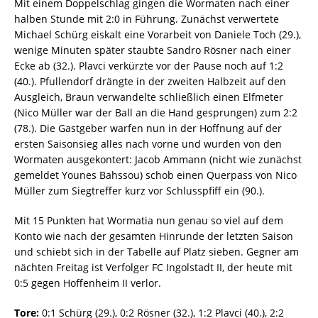
Mit einem Doppelschlag gingen die Wormaten nach einer
halben Stunde mit 2:0 in Führung. Zunächst verwertete
Michael Schürg eiskalt eine Vorarbeit von Daniele Toch (29.),
wenige Minuten später staubte Sandro Rösner nach einer
Ecke ab (32.). Plavci verkürzte vor der Pause noch auf 1:2
(40.). Pfullendorf drängte in der zweiten Halbzeit auf den
Ausgleich, Braun verwandelte schließlich einen Elfmeter
(Nico Müller war der Ball an die Hand gesprungen) zum 2:2
(78.). Die Gastgeber warfen nun in der Hoffnung auf der
ersten Saisonsieg alles nach vorne und wurden von den
Wormaten ausgekontert: Jacob Ammann (nicht wie zunächst
gemeldet Younes Bahssou) schob einen Querpass von Nico
Müller zum Siegtreffer kurz vor Schlusspfiff ein (90.).
Mit 15 Punkten hat Wormatia nun genau so viel auf dem
Konto wie nach der gesamten Hinrunde der letzten Saison
und schiebt sich in der Tabelle auf Platz sieben. Gegner am
nächten Freitag ist Verfolger FC Ingolstadt II, der heute mit
0:5 gegen Hoffenheim II verlor.
Tore:
0:1 Schürg (29.), 0:2 Rösner (32.), 1:2 Plavci (40.), 2:2