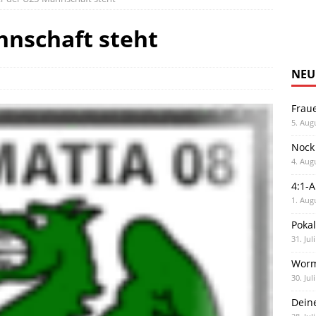
nnschaft steht
NEU
Frau
5. Aug
Nock
4. Aug
4:1-
1. Aug
Poka
31. Jul
Worm
30. Jul
Dein