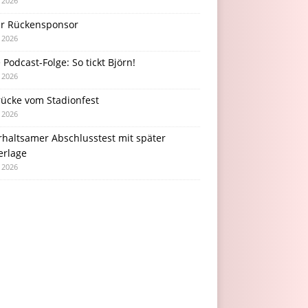
i 2026
r Rückensponsor
i 2026
Podcast-Folge: So tickt Björn!
i 2026
rücke vom Stadionfest
i 2026
rhaltsamer Abschlusstest mit später
erlage
i 2026