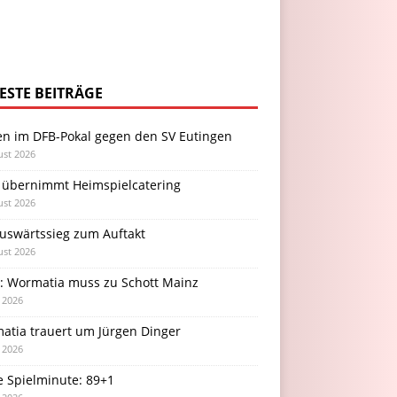
ESTE BEITRÄGE
en im DFB-Pokal gegen den SV Eutingen
ust 2026
 übernimmt Heimspielcatering
ust 2026
Auswärtssieg zum Auftakt
ust 2026
l: Wormatia muss zu Schott Mainz
i 2026
atia trauert um Jürgen Dinger
i 2026
e Spielminute: 89+1