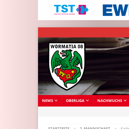
NEWS
OBERLIGA
NACHWUCHS
STARTSEITE
2. MANNSCHAFT
Kade