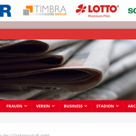
FRAUEN
VEREIN
BUSINESS
STADION
ARC
r der U23-Mannschaft steht