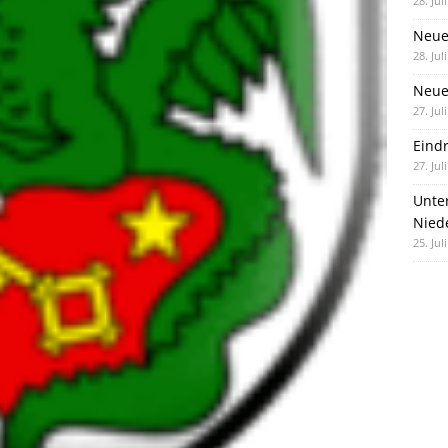
28. Jul
Neue
28. Jul
Neue 
27. Jul
Eind
27. Jul
Unte
Nied
25. Jul