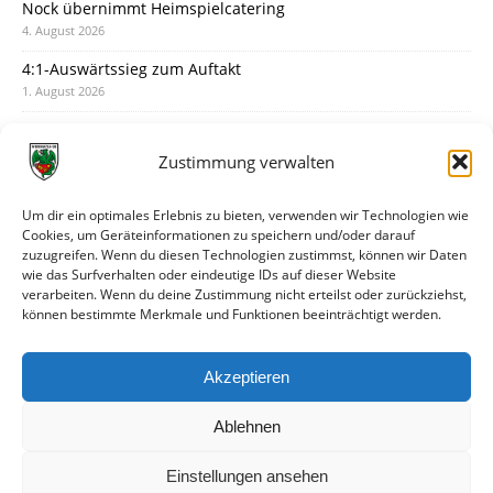
Nock übernimmt Heimspielcatering
4. August 2026
4:1-Auswärtssieg zum Auftakt
1. August 2026
Pokal: Wormatia muss zu Schott Mainz
31. Juli 2026
Zustimmung verwalten
Wormatia trauert um Jürgen Dinger
30. Juli 2026
Um dir ein optimales Erlebnis zu bieten, verwenden wir Technologien wie
Cookies, um Geräteinformationen zu speichern und/oder darauf
Deine Spielminute: 89+1
zuzugreifen. Wenn du diesen Technologien zustimmst, können wir Daten
28. Juli 2026
wie das Surfverhalten oder eindeutige IDs auf dieser Website
verarbeiten. Wenn du deine Zustimmung nicht erteilst oder zurückziehst,
Neuer Rückensponsor
können bestimmte Merkmale und Funktionen beeinträchtigt werden.
28. Juli 2026
Neue Podcast-Folge: So tickt Björn!
Akzeptieren
27. Juli 2026
Ablehnen
Einstellungen ansehen