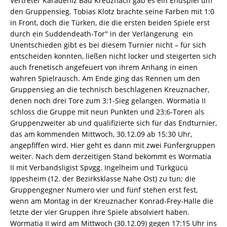
Vertreter Karadeniz Bad Kreuznach gab es ein Endspiel um
den Gruppensieg. Tobias Klotz brachte seine Farben mit 1:0
in Front, doch die Türken, die die ersten beiden Spiele erst
durch ein Suddendeath-Tor" in der Verlängerung  ein
Unentschieden gibt es bei diesem Turnier nicht – für sich
entscheiden konnten, ließen nicht locker und steigerten sich
auch frenetisch angefeuert von ihrem Anhang in einen
wahren Spielrausch. Am Ende ging das Rennen um den
Gruppensieg an die technisch beschlagenen Kreuznacher,
denen noch drei Tore zum 3:1-Sieg gelangen. Wormatia II
schloss die Gruppe mit neun Punkten und 23:6-Toren als
Gruppenzweiter ab und qualifizierte sich für das Endturnier,
das am kommenden Mittwoch, 30.12.09 ab 15:30 Uhr,
angepfiffen wird. Hier geht es dann mit zwei Fünfergruppen
weiter. Nach dem derzeitigen Stand bekommt es Wormatia
II mit Verbandsligist Spvgg. Ingelheim und Türkgücü
Ippesheim (12. der Bezirksklasse Nahe Ost) zu tun; die
Gruppengegner Numero vier und fünf stehen erst fest,
wenn am Montag in der Kreuznacher Konrad-Frey-Halle die
letzte der vier Gruppen ihre Spiele absolviert haben.
Wormatia II wird am Mittwoch (30.12.09) gegen 17:15 Uhr ins