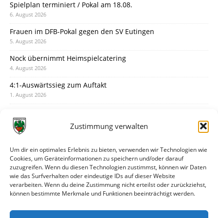
Spielplan terminiert / Pokal am 18.08.
6. August 2026
Frauen im DFB-Pokal gegen den SV Eutingen
5. August 2026
Nock übernimmt Heimspielcatering
4. August 2026
4:1-Auswärtssieg zum Auftakt
1. August 2026
Pokal: Wormatia muss zu Schott Mainz
31. Juli 2026
Zustimmung verwalten
Wormatia trauert um Jürgen Dinger
30. Juli 2026
Um dir ein optimales Erlebnis zu bieten, verwenden wir Technologien wie
Cookies, um Geräteinformationen zu speichern und/oder darauf
Deine Spielminute: 89+1
zuzugreifen. Wenn du diesen Technologien zustimmst, können wir Daten
28. Juli 2026
wie das Surfverhalten oder eindeutige IDs auf dieser Website
verarbeiten. Wenn du deine Zustimmung nicht erteilst oder zurückziehst,
Neuer Rückensponsor
können bestimmte Merkmale und Funktionen beeinträchtigt werden.
28. Juli 2026