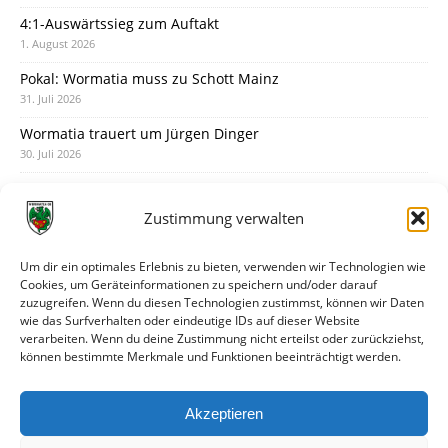
4:1-Auswärtssieg zum Auftakt
1. August 2026
Pokal: Wormatia muss zu Schott Mainz
31. Juli 2026
Wormatia trauert um Jürgen Dinger
30. Juli 2026
Deine Spielminute: 89+1
28. Juli 2026
Zustimmung verwalten
Neuer Rückensponsor
28. Juli 2026
Um dir ein optimales Erlebnis zu bieten, verwenden wir Technologien wie
Cookies, um Geräteinformationen zu speichern und/oder darauf
Neue Podcast-Folge: So tickt Björn!
zuzugreifen. Wenn du diesen Technologien zustimmst, können wir Daten
27. Juli 2026
wie das Surfverhalten oder eindeutige IDs auf dieser Website
verarbeiten. Wenn du deine Zustimmung nicht erteilst oder zurückziehst,
Eindrücke vom Stadionfest
können bestimmte Merkmale und Funktionen beeinträchtigt werden.
27. Juli 2026
Unterhaltsamer Abschlusstest mit später Niederlage
Akzeptieren
25. Juli 2026