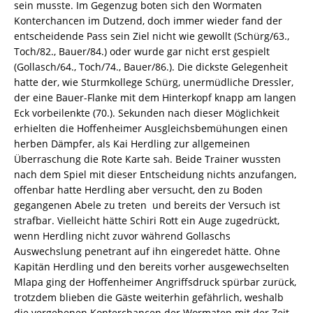
sein musste. Im Gegenzug boten sich den Wormaten
Konterchancen im Dutzend, doch immer wieder fand der
entscheidende Pass sein Ziel nicht wie gewollt (Schürg/63.,
Toch/82., Bauer/84.) oder wurde gar nicht erst gespielt
(Gollasch/64., Toch/74., Bauer/86.). Die dickste Gelegenheit
hatte der, wie Sturmkollege Schürg, unermüdliche Dressler,
der eine Bauer-Flanke mit dem Hinterkopf knapp am langen
Eck vorbeilenkte (70.). Sekunden nach dieser Möglichkeit
erhielten die Hoffenheimer Ausgleichsbemühungen einen
herben Dämpfer, als Kai Herdling zur allgemeinen
Überraschung die Rote Karte sah. Beide Trainer wussten
nach dem Spiel mit dieser Entscheidung nichts anzufangen,
offenbar hatte Herdling aber versucht, den zu Boden
gegangenen Abele zu treten  und bereits der Versuch ist
strafbar. Vielleicht hätte Schiri Rott ein Auge zugedrückt,
wenn Herdling nicht zuvor während Gollaschs
Auswechslung penetrant auf ihn eingeredet hätte. Ohne
Kapitän Herdling und den bereits vorher ausgewechselten
Mlapa ging der Hoffenheimer Angriffsdruck spürbar zurück,
trotzdem blieben die Gäste weiterhin gefährlich, weshalb
die vergebenen Konterchancen der Wormaten mit der Zeit