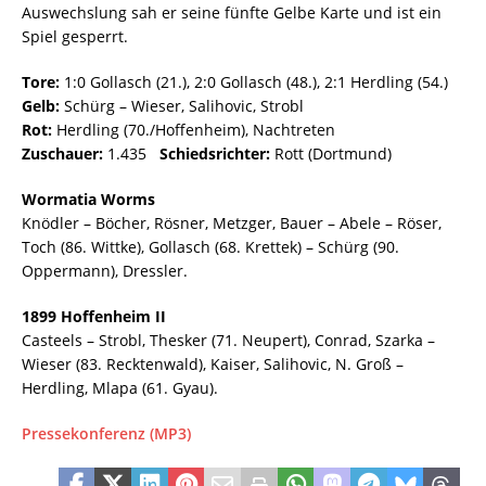
Auswechslung sah er seine fünfte Gelbe Karte und ist ein
Spiel gesperrt.
Tore:
1:0 Gollasch (21.), 2:0 Gollasch (48.), 2:1 Herdling (54.)
Gelb:
Schürg – Wieser, Salihovic, Strobl
Rot:
Herdling (70./Hoffenheim), Nachtreten
Zuschauer:
1.435
Schiedsrichter:
Rott (Dortmund)
Wormatia Worms
Knödler – Böcher, Rösner, Metzger, Bauer – Abele – Röser,
Toch (86. Wittke), Gollasch (68. Krettek) – Schürg (90.
Oppermann), Dressler.
1899 Hoffenheim II
Casteels – Strobl, Thesker (71. Neupert), Conrad, Szarka –
Wieser (83. Recktenwald), Kaiser, Salihovic, N. Groß –
Herdling, Mlapa (61. Gyau).
Pressekonferenz (MP3)