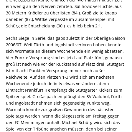
ein wenig an den Nerven zehrten. Salihovic versuchte, aus
30 Metern Knödler zu überlisten (84.), Groß zielte knapp
daneben (87.), Wittke verpasste im Zusammenspiel mit
Schürg die Entscheidung (90.)  es blieb beim 2:1.
Sechs Siege in Serie, das gabs zuletzt in der Oberliga-Saison
2006/07. Weil Fürth und Ingolstadt verloren haben, konnte
sich Wormatia an diesem Wochenende ein wenig absetzen.
Vier Punkte Vorsprung sind es jetzt auf Platz fünf, genauso
groß ist nach wie vor der Rückstand auf Platz drei  Stuttgart
ist mit acht Punkten Vorsprung immer noch außer
Reichweite. Auf den Plätzen 1-3 wird sich am nächsten
Wochenende jedoch definitv etwas verändern, denn
Eintracht Frankfurt II empfängt die Stuttgarter Kickers zum
Spitzenspiel. Großaspach empfängt den SV Waldhof, Fürth
und Ingolstadt nehmen sich gegenseitig Punkte weg…
Wormatia könnte zur großen Gewinnerin des nächsten
Spieltags werden  wenn die Siegesserie am Freitag gegen
den FC Memmingen anhält. Michael Schürg wird sich das
Spiel von der Tribüne ansehen müssen, denn bei seiner