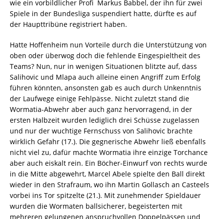
wie ein vorbildlicher Profi  Markus Babbel, der ihn für zwei
Spiele in der Bundesliga suspendiert hatte, dürfte es auf
der Haupttribüne registriert haben.
Hatte Hoffenheim nun Vorteile durch die Unterstützung von
oben oder überwog doch die fehlende Eingespieltheit des
Teams? Nun, nur in wenigen Situationen blitzte auf, dass
Salihovic und Mlapa auch alleine einen Angriff zum Erfolg
führen könnten, ansonsten gab es auch durch Unkenntnis
der Laufwege einige Fehlpässe. Nicht zuletzt stand die
Wormatia-Abwehr aber auch ganz hervorragend, in der
ersten Halbzeit wurden lediglich drei Schüsse zugelassen 
und nur der wuchtige Fernschuss von Salihovic brachte
wirklich Gefahr (17.). Die gegnerische Abwehr ließ ebenfalls
nicht viel zu, dafür machte Wormatia ihre einzige Torchance
aber auch eiskalt rein. Ein Böcher-Einwurf von rechts wurde
in die Mitte abgewehrt, Marcel Abele spielte den Ball direkt
wieder in den Strafraum, wo ihn Martin Gollasch an Casteels
vorbei ins Tor spitzelte (21.). Mit zunehmender Spieldauer
wurden die Wormaten ballsicherer, begeisterten mit
mehreren gelungenen anspruchvollen Doppelpässen und