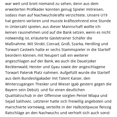
war weit und breit niemand zu sehen, denn aus dem
erweiterten Profikader konnten genug Spieler mitreisen,
sodass man auf Nachwuchskräfte verzichtete. Unsere U19
hat gestern verloren und musste kräftezehrend eine Stunde
in Unterzahl spielen, aus dieser Mannschaft wollte ich
keinen rausnehmen und auf die Bank setzen, wenn es nicht
notwendig ist, erläuterte Gästetrainer Schäfer die
Maßnahme. Mit Strobl, Conrad, Groß, Szarka, Herdling und
Torwart Casteels hatte er sechs Stammspieler in die Startelf
beordern können, mit Neupert saß ein weiterer
angeschlagen auf der Bank, wo auch die Dauerjoker
Recktenwald, Heister und Gyau sowie der angeschlagene
Torwart Paterok Platz nahmen. Aufgefüllt wurde die Startelf
aus dem Bundesligakader mit Talent Kaiser, den
Winterzugängen Thesker und Wieser (gab gestern gegen die
Bayern sein Debüt)  und für einen deutlichen
Qualitätsschub in der Offensive sorgten Peniel Mlapa und
Sejad Salihovic. Letzterer hatte sich freiwillig angeboten und
marschierte vorneweg, verteilte in der Halbzeitpause fleissig
Ratschläge an den Nachwuchs und verhielt sich auch sonst