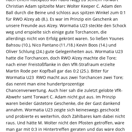
Christian Adam spitzelte Marc Wolter Keeper C. Adam den
Ball durch die Beine und schloss aus spitzen Winkel zum 0:1
für RWO Alzey ab (8.). Es war im Prinzip ein Geschenk an
unsere Freunde aus Alzey. Wormatia U23 steckte den Schock
weg und erspielte sich einige gute Torchancen, die
allerdings nicht von Erfolg gekrönt waren. So ließen Younes
Bahsou (10.), Nico Pantano (11./18.) Kevin Boos (14.) und
Oliver Schlung (24.) gute Gelegenheiten aus. Wormatia U23
hatte die Torchancen, doch RWO Alzey machte die Tore;
nach einer Freistoßflanke in den VfR-Strafraum erzielte
Martin Rode per Kopfball gar das 0:2 (25.). Bitter für
Wormatia U23  RWO macht aus zwei Torchancen zwei Tore;
das nennt man eine hundertprozentige
Chancenverwertung. Auch hier sah die zuletzt gelobte VfR-
Abwehr samt Torwart C. Adam nicht gut aus. Im Prinzip
waren beider Gästetore Geschenke, die der Gast dankend
annahm. Wormatia U23 zeigte sich keineswegs geschockt
und probierte es weiterhin, doch Zählbares kam dabei nicht
raus. Und hätte M. Wolter nicht den Pfosten getroffen, wäre
man gar mit 0:3 in Hintertreffen geraten und das wäre doch