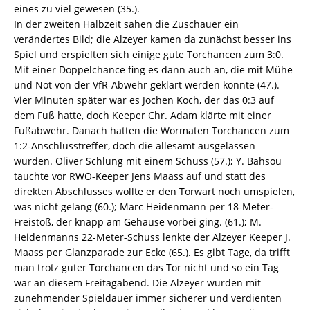
eines zu viel gewesen (35.).
In der zweiten Halbzeit sahen die Zuschauer ein
verändertes Bild; die Alzeyer kamen da zunächst besser ins
Spiel und erspielten sich einige gute Torchancen zum 3:0.
Mit einer Doppelchance fing es dann auch an, die mit Mühe
und Not von der VfR-Abwehr geklärt werden konnte (47.).
Vier Minuten später war es Jochen Koch, der das 0:3 auf
dem Fuß hatte, doch Keeper Chr. Adam klärte mit einer
Fußabwehr. Danach hatten die Wormaten Torchancen zum
1:2-Anschlusstreffer, doch die allesamt ausgelassen
wurden. Oliver Schlung mit einem Schuss (57.); Y. Bahsou
tauchte vor RWO-Keeper Jens Maass auf und statt des
direkten Abschlusses wollte er den Torwart noch umspielen,
was nicht gelang (60.); Marc Heidenmann per 18-Meter-
Freistoß, der knapp am Gehäuse vorbei ging. (61.); M.
Heidenmanns 22-Meter-Schuss lenkte der Alzeyer Keeper J.
Maass per Glanzparade zur Ecke (65.). Es gibt Tage, da trifft
man trotz guter Torchancen das Tor nicht und so ein Tag
war an diesem Freitagabend. Die Alzeyer wurden mit
zunehmender Spieldauer immer sicherer und verdienten