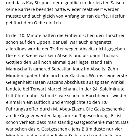
und dass Kay Strippel, der eigentlich in der letzten Saison
seine Karriere beendet hatte, wieder reaktiviert werden
musste und auch gleich von Anfang an ran durfte. Hierfür
gebührt dem Oldie ein Lob.
In der 10. Minute hatten die Einheimischen den Torschrei
schon auf den Lippen; der Ball war auch eingenetzt,
allerdings wurde der Treffer wegen Abseits nicht gegeben.
Die erste Szene war kein Abseits und als dann Thomas
Gottlieb den Ball noch einmal quer legte, stand sein
Mannschaftskamerad Sebastian Kauz im Abseits. Zehn
Minuten später hatte auch der Gast aus Worms seine erste
Gelegenheit; Hasan Atacans Abschluss aus spitzen Winkel
landete bei Torwart Marcel Johann. In der 24. Spielminute
tritt Christopher Schmitz  wie schon in Horchheim – wieder
einmal in ein Luftloch und ermöglichte so den 1:0-
Führungstreffer durch M. Abou-Elazm. Die Gastgeschenke
an die Gegner werden langsam zur Tagesordnung. Es ist
schon verhext, dass man ständig Gastgeschenke macht. Das
war schon das x. Gastgeschenk. Jens Blüm düste nur vier
Minuten später auf der linken Seite durch und zielte aus