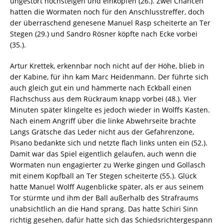
ungestört hochsteigen und einköpfen (26.). Zwei Chancen
hatten die Wormaten noch für den Anschlusstreffer, doch
der überraschend genesene Manuel Rasp scheiterte an Ter
Stegen (29.) und Sandro Rösner köpfte nach Ecke vorbei
(35.).
Artur Krettek, erkennbar noch nicht auf der Höhe, blieb in
der Kabine, für ihn kam Marc Heidenmann. Der führte sich
auch gleich gut ein und hämmerte nach Eckball einen
Flachschuss aus dem Rückraum knapp vorbei (48.). Vier
Minuten später klingelte es jedoch wieder in Wolffs Kasten.
Nach einem Angriff über die linke Abwehrseite brachte
Langs Grätsche das Leder nicht aus der Gefahrenzone,
Pisano bedankte sich und netzte flach links unten ein (52.).
Damit war das Spiel eigentlich gelaufen, auch wenn die
Wormaten nun engagierter zu Werke gingen und Gollasch
mit einem Kopfball an Ter Stegen scheiterte (55.). Glück
hatte Manuel Wolff Augenblicke später, als er aus seinem
Tor stürmte und ihm der Ball außerhalb des Strafraums
unabsichtlich an die Hand sprang. Das hatte Schiri Sinn
richtig gesehen, dafür hatte sich das Schiedsrichtergespann