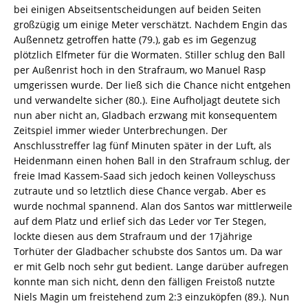
bei einigen Abseitsentscheidungen auf beiden Seiten
großzügig um einige Meter verschätzt. Nachdem Engin das
Außennetz getroffen hatte (79.), gab es im Gegenzug
plötzlich Elfmeter für die Wormaten. Stiller schlug den Ball
per Außenrist hoch in den Strafraum, wo Manuel Rasp
umgerissen wurde. Der ließ sich die Chance nicht entgehen
und verwandelte sicher (80.). Eine Aufholjagt deutete sich
nun aber nicht an, Gladbach erzwang mit konsequentem
Zeitspiel immer wieder Unterbrechungen. Der
Anschlusstreffer lag fünf Minuten später in der Luft, als
Heidenmann einen hohen Ball in den Strafraum schlug, der
freie Imad Kassem-Saad sich jedoch keinen Volleyschuss
zutraute und so letztlich diese Chance vergab. Aber es
wurde nochmal spannend. Alan dos Santos war mittlerweile
auf dem Platz und erlief sich das Leder vor Ter Stegen,
lockte diesen aus dem Strafraum und der 17jährige
Torhüter der Gladbacher schubste dos Santos um. Da war
er mit Gelb noch sehr gut bedient. Lange darüber aufregen
konnte man sich nicht, denn den fälligen Freistoß nutzte
Niels Magin um freistehend zum 2:3 einzuköpfen (89.). Nun