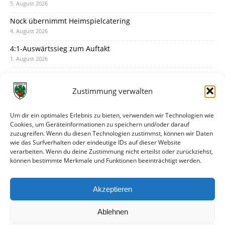
5. August 2026
Nock übernimmt Heimspielcatering
4. August 2026
4:1-Auswärtssieg zum Auftakt
1. August 2026
Pokal: Wormatia muss zu Schott Mainz
31. Juli 2026
Zustimmung verwalten
Wormatia trauert um Jürgen Dinger
30. Juli 2026
Um dir ein optimales Erlebnis zu bieten, verwenden wir Technologien wie
Cookies, um Geräteinformationen zu speichern und/oder darauf
Deine Spielminute: 89+1
zuzugreifen. Wenn du diesen Technologien zustimmst, können wir Daten
28. Juli 2026
wie das Surfverhalten oder eindeutige IDs auf dieser Website
verarbeiten. Wenn du deine Zustimmung nicht erteilst oder zurückziehst,
Neuer Rückensponsor
können bestimmte Merkmale und Funktionen beeinträchtigt werden.
28. Juli 2026
Neue Podcast-Folge: So tickt Björn!
Akzeptieren
27. Juli 2026
Ablehnen