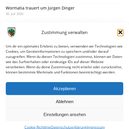
Wormatia trauert um Jürgen Dinger
30. Juli 2026
Deine Spielminute: 89+1
28. Juli 2026
Zustimmung verwalten
Neuer Rückensponsor
28. Juli 2026
Um dir ein optimales Erlebnis zu bieten, verwenden wir Technologien wie
Cookies, um Geräteinformationen zu speichern und/oder darauf
Neue Podcast-Folge: So tickt Björn!
zuzugreifen. Wenn du diesen Technologien zustimmst, können wir Daten
27. Juli 2026
wie das Surfverhalten oder eindeutige IDs auf dieser Website
verarbeiten. Wenn du deine Zustimmung nicht erteilst oder zurückziehst,
Eindrücke vom Stadionfest
können bestimmte Merkmale und Funktionen beeinträchtigt werden.
27. Juli 2026
Unterhaltsamer Abschlusstest mit später Niederlage
Akzeptieren
25. Juli 2026
Ablehnen
Einstellungen ansehen
Cookie-Richtlinie
Datenschutzerklärung
Impressum
© VfR Wormatia Worms